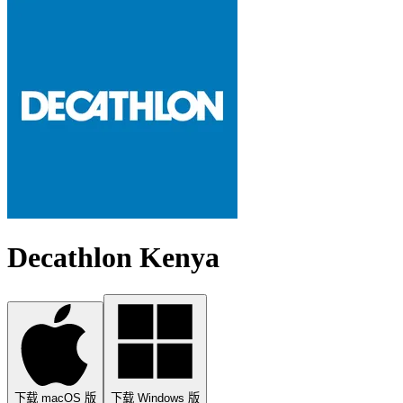
Decathlon Kenya
下载 macOS 版
下载 Windows 版