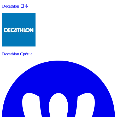
Decathlon 日本
Decathlon Србија