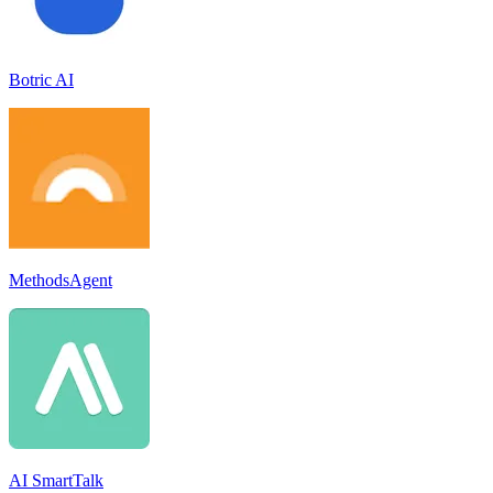
Botric AI
MethodsAgent
AI SmartTalk