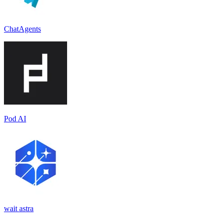
ChatAgents
Pod AI
wait astra