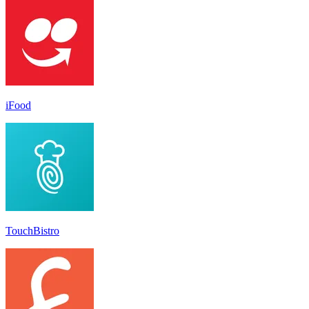
iFood
TouchBistro