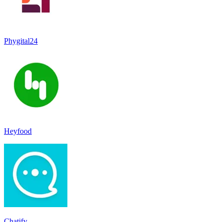
Phygital24
Heyfood
Chatify