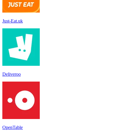
Just-Eat.uk
Deliveroo
OpenTable