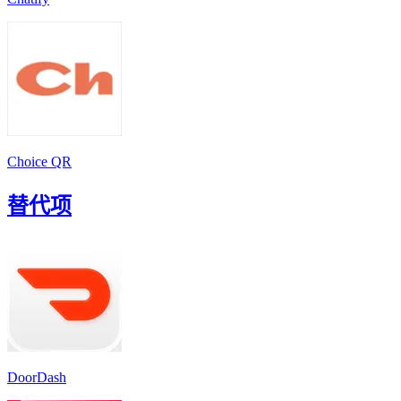
Choice QR
替代项
DoorDash