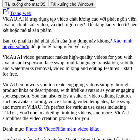
Tải xuống cho macOS
Tải xuống cho Windows
Trang web
VidAU.AI là ứng dụng tạo video chất lượng cao với phát ngôn viên
avatar, chỉnh sửa video, và dịch ngôn ngữ. Dễ dàng tạo video từ liên
kết hoặc mô tả sản phẩm.
Bạn có phải là nhà phát triển của ứng dụng này không?
Xác minh
quyền sở hữu
để quản lý trang niêm yết này.
VidAu AI video generator makes high-quality videos for you with
avatar spokesperson, face swap, multi-language translation, subtitle
and watermarks removal, video mixing and editing features—start
for free.
VidAU empowers you to create engaging videos simply through
product links or descriptions, with lifelike avatars as your engaging
spokesperson. You can also enjoy a suite of video editing features,
such as avatar cloning, voice cloning, video templates, face swap,
and more at VidAU. It's perfect for various use cases including
TikTok, YouTube, marketing, training videos, and more. VidAU
simplifies the video creation process for you!
Danh mục
:
Photo & Video
Phần mềm video khác
Tuyên bố miễn trừ trách nhiệm: WebCatalog không liên kết, hợp