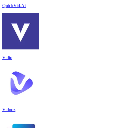
QuickVid.Ai
Vidio
Vidnoz