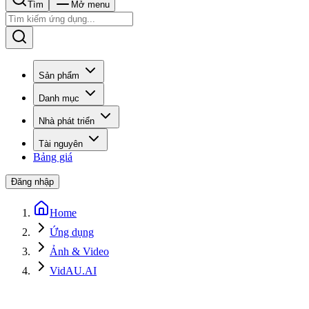
Tìm
Mở menu
Sản phẩm
Danh mục
Nhà phát triển
Tài nguyên
Bảng giá
Đăng nhập
Home
Ứng dụng
Ảnh & Video
VidAU.AI