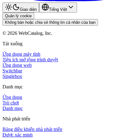
Giao diện
Tiếng Việt
Quản lý cookie
Không bán hoặc chia sẻ thông tin cá nhân của bạn
©
2026
WebCatalog, Inc.
Tải xuống
Ứng dụng máy tính
Tiện ích mở rộng trình duyệt
Ứng dụng web
Switchbar
Singlebox
Danh mục
Ứng dụng
Trò chơi
Danh mục
Nhà phát triển
Bảng điều khiển nhà phát triển
Được xác minh