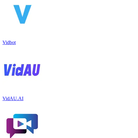
Vidbot
VidAU.AI