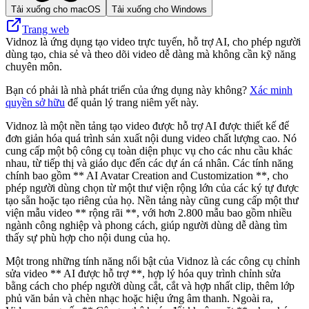
Tải xuống cho macOS
Tải xuống cho Windows
Trang web
Vidnoz là ứng dụng tạo video trực tuyến, hỗ trợ AI, cho phép người
dùng tạo, chia sẻ và theo dõi video dễ dàng mà không cần kỹ năng
chuyên môn.
Bạn có phải là nhà phát triển của ứng dụng này không?
Xác minh
quyền sở hữu
để quản lý trang niêm yết này.
Vidnoz là một nền tảng tạo video được hỗ trợ AI được thiết kế để
đơn giản hóa quá trình sản xuất nội dung video chất lượng cao. Nó
cung cấp một bộ công cụ toàn diện phục vụ cho các nhu cầu khác
nhau, từ tiếp thị và giáo dục đến các dự án cá nhân. Các tính năng
chính bao gồm ** AI Avatar Creation and Customization **, cho
phép người dùng chọn từ một thư viện rộng lớn của các ký tự được
tạo sẵn hoặc tạo riêng của họ. Nền tảng này cũng cung cấp một thư
viện mẫu video ** rộng rãi **, với hơn 2.800 mẫu bao gồm nhiều
ngành công nghiệp và phong cách, giúp người dùng dễ dàng tìm
thấy sự phù hợp cho nội dung của họ.
Một trong những tính năng nổi bật của Vidnoz là các công cụ chỉnh
sửa video ** AI được hỗ trợ **, hợp lý hóa quy trình chỉnh sửa
bằng cách cho phép người dùng cắt, cắt và hợp nhất clip, thêm lớp
phủ văn bản và chèn nhạc hoặc hiệu ứng âm thanh. Ngoài ra,