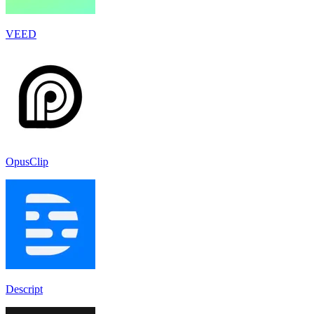
VEED
OpusClip
Descript