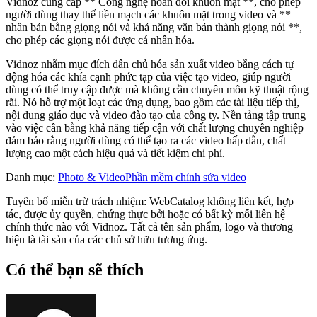
Vidnoz cung cấp ** Công nghệ hoán đổi khuôn mặt **, cho phép
người dùng thay thế liền mạch các khuôn mặt trong video và **
nhân bản bằng giọng nói và khả năng văn bản thành giọng nói **,
cho phép các giọng nói được cá nhân hóa.
Vidnoz nhằm mục đích dân chủ hóa sản xuất video bằng cách tự
động hóa các khía cạnh phức tạp của việc tạo video, giúp người
dùng có thể truy cập được mà không cần chuyên môn kỹ thuật rộng
rãi. Nó hỗ trợ một loạt các ứng dụng, bao gồm các tài liệu tiếp thị,
nội dung giáo dục và video đào tạo của công ty. Nền tảng tập trung
vào việc cân bằng khả năng tiếp cận với chất lượng chuyên nghiệp
đảm bảo rằng người dùng có thể tạo ra các video hấp dẫn, chất
lượng cao một cách hiệu quả và tiết kiệm chi phí.
Danh mục
:
Photo & Video
Phần mềm chỉnh sửa video
Tuyên bố miễn trừ trách nhiệm: WebCatalog không liên kết, hợp
tác, được ủy quyền, chứng thực bởi hoặc có bất kỳ mối liên hệ
chính thức nào với Vidnoz. Tất cả tên sản phẩm, logo và thương
hiệu là tài sản của các chủ sở hữu tương ứng.
Có thể bạn sẽ thích