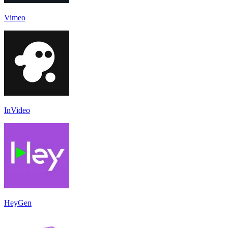
Vimeo
InVideo
HeyGen