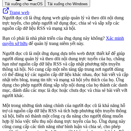
Tải xuống cho macOS
Tải xuống cho Windows
Trang web
Người đọc cũ là ứng dụng web giúp quản lý và theo dõi nội dung
trực tuyến, cho phép người sử dụng đọc, chia sẻ và sắp xếp các
nguồn cấp dữ liệu RSS và mạng xã hội.
Bạn có phải là nhà phát triển của ứng dụng này không?
Xác minh
quyền sở hữu
để quản lý trang niêm yết này.
Người đọc cũ là một ứng dụng dựa trên web được thiết kế để giúp
người dùng quản lý và theo dõi nội dung trực tuyến của họ, chẳng
hạn như nguồn cấp dữ liệu RSS và cập nhật phương tiện truyền
thông xã hội. Nó cung cấp một nền tảng tập trung nơi người dùng
có thể đăng ký các nguồn cấp dữ liệu khác nhau, đọc bài viết và cập
nhật trên blog, trang tin tức và mạng xã hội yêu thích của họ. Ứng
dụng cho phép người dùng sắp xếp nội dung của họ thành các danh
mục, đánh dấu các mục là đọc hoặc chưa đọc và chia sẻ bài viết với
người khác.
Một trong những tính năng chính của người đọc cũ là khả năng hỗ
trợ cả nguồn cấp dữ liệu RSS và tích hợp phương tiện truyền thông
xã hội, biến nó thành một công cụ đa năng cho người dùng muốn
hợp lý hóa việc tiêu thụ nội dung trực tuyến của họ. Ứng dụng này
cũng cung cấp các tính năng như bình luận và chia sẻ, cho phép