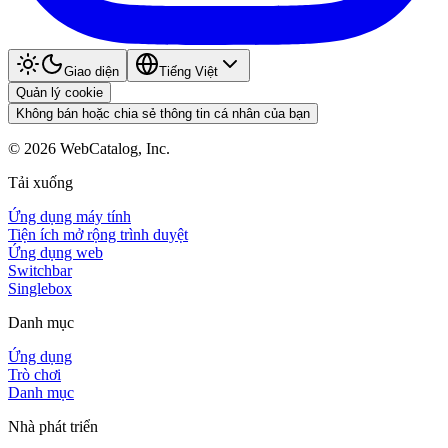
Giao diện
Tiếng Việt
Quản lý cookie
Không bán hoặc chia sẻ thông tin cá nhân của bạn
©
2026
WebCatalog, Inc.
Tải xuống
Ứng dụng máy tính
Tiện ích mở rộng trình duyệt
Ứng dụng web
Switchbar
Singlebox
Danh mục
Ứng dụng
Trò chơi
Danh mục
Nhà phát triển