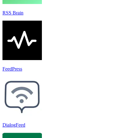
RSS Brain
FeedPress
DialogFeed