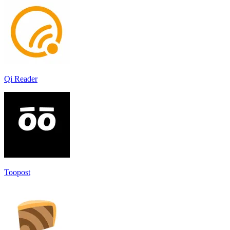
Qi Reader
Toopost