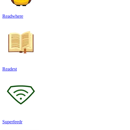
Readwhere
Readest
Superfeedr