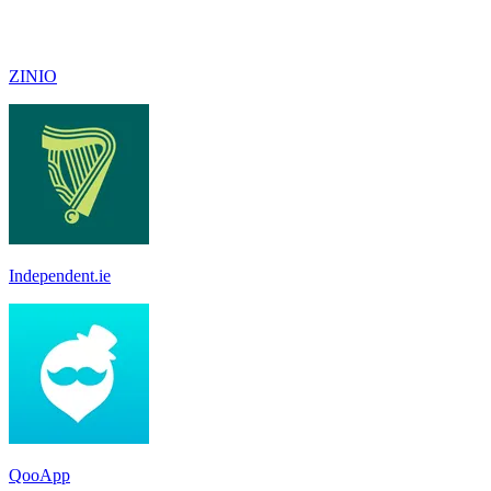
ZINIO
Independent.ie
QooApp