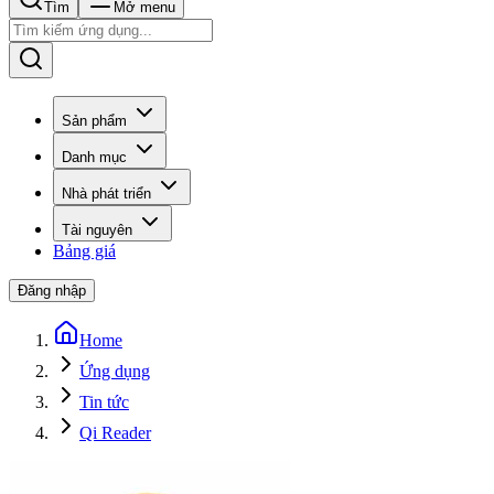
Tìm
Mở menu
Sản phẩm
Danh mục
Nhà phát triển
Tài nguyên
Bảng giá
Đăng nhập
Home
Ứng dụng
Tin tức
Qi Reader