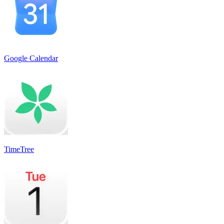
Google Calendar
TimeTree