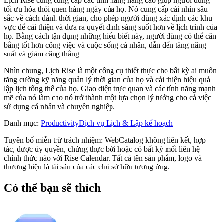
Lịch Rise cũng cung cấp các tính năng nâng cao giúp người dùng
tối ưu hóa thói quen hàng ngày của họ. Nó cung cấp cái nhìn sâu
sắc về cách dành thời gian, cho phép người dùng xác định các khu
vực để cải thiện và đưa ra quyết định sáng suốt hơn về lịch trình của
họ. Bằng cách tận dụng những hiểu biết này, người dùng có thể cân
bằng tốt hơn công việc và cuộc sống cá nhân, dẫn đến tăng năng
suất và giảm căng thẳng.
Nhìn chung, Lịch Rise là một công cụ thiết thực cho bất kỳ ai muốn
tăng cường kỹ năng quản lý thời gian của họ và cải thiện hiệu quả
lập lịch tổng thể của họ. Giao diện trực quan và các tính năng mạnh
mẽ của nó làm cho nó trở thành một lựa chọn lý tưởng cho cả việc
sử dụng cá nhân và chuyên nghiệp.
Danh mục
:
Productivity
Dịch vụ Lịch & Lập kế hoạch
Tuyên bố miễn trừ trách nhiệm: WebCatalog không liên kết, hợp
tác, được ủy quyền, chứng thực bởi hoặc có bất kỳ mối liên hệ
chính thức nào với Rise Calendar. Tất cả tên sản phẩm, logo và
thương hiệu là tài sản của các chủ sở hữu tương ứng.
Có thể bạn sẽ thích