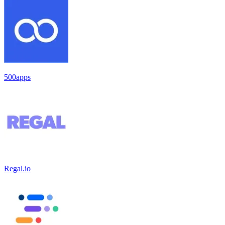
500apps
Regal.io