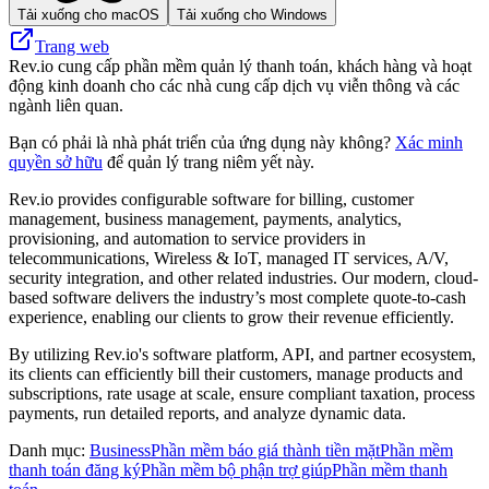
Tải xuống cho macOS
Tải xuống cho Windows
Trang web
Rev.io cung cấp phần mềm quản lý thanh toán, khách hàng và hoạt
động kinh doanh cho các nhà cung cấp dịch vụ viễn thông và các
ngành liên quan.
Bạn có phải là nhà phát triển của ứng dụng này không?
Xác minh
quyền sở hữu
để quản lý trang niêm yết này.
Rev.io provides configurable software for billing, customer
management, business management, payments, analytics,
provisioning, and automation to service providers in
telecommunications, Wireless & IoT, managed IT services, A/V,
security integration, and other related industries. Our modern, cloud-
based software delivers the industry’s most complete quote-to-cash
experience, enabling our clients to grow their revenue efficiently.
By utilizing Rev.io's software platform, API, and partner ecosystem,
its clients can efficiently bill their customers, manage products and
subscriptions, rate usage at scale, ensure compliant taxation, process
payments, run detailed reports, and analyze dynamic data.
Danh mục
:
Business
Phần mềm báo giá thành tiền mặt
Phần mềm
thanh toán đăng ký
Phần mềm bộ phận trợ giúp
Phần mềm thanh