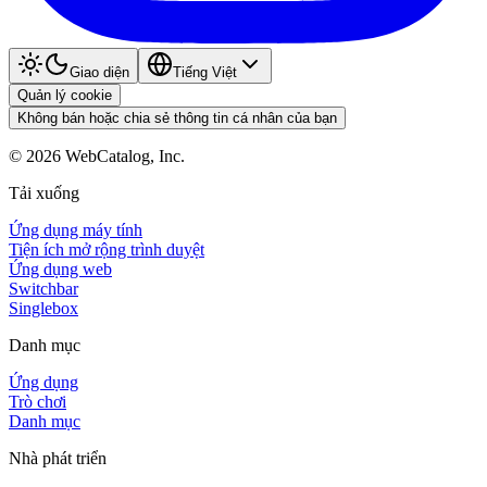
Giao diện
Tiếng Việt
Quản lý cookie
Không bán hoặc chia sẻ thông tin cá nhân của bạn
©
2026
WebCatalog, Inc.
Tải xuống
Ứng dụng máy tính
Tiện ích mở rộng trình duyệt
Ứng dụng web
Switchbar
Singlebox
Danh mục
Ứng dụng
Trò chơi
Danh mục
Nhà phát triển