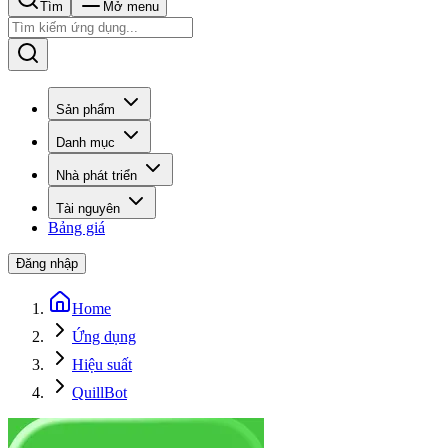
Tìm
Mở menu
Sản phẩm
Danh mục
Nhà phát triển
Tài nguyên
Bảng giá
Đăng nhập
Home
Ứng dụng
Hiệu suất
QuillBot