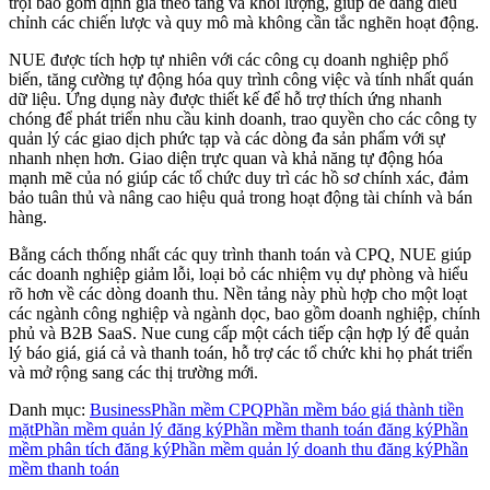
trội bao gồm định giá theo tầng và khối lượng, giúp dễ dàng điều
chỉnh các chiến lược và quy mô mà không cần tắc nghẽn hoạt động.
NUE được tích hợp tự nhiên với các công cụ doanh nghiệp phổ
biến, tăng cường tự động hóa quy trình công việc và tính nhất quán
dữ liệu. Ứng dụng này được thiết kế để hỗ trợ thích ứng nhanh
chóng để phát triển nhu cầu kinh doanh, trao quyền cho các công ty
quản lý các giao dịch phức tạp và các dòng đa sản phẩm với sự
nhanh nhẹn hơn. Giao diện trực quan và khả năng tự động hóa
mạnh mẽ của nó giúp các tổ chức duy trì các hồ sơ chính xác, đảm
bảo tuân thủ và nâng cao hiệu quả trong hoạt động tài chính và bán
hàng.
Bằng cách thống nhất các quy trình thanh toán và CPQ, NUE giúp
các doanh nghiệp giảm lỗi, loại bỏ các nhiệm vụ dự phòng và hiểu
rõ hơn về các dòng doanh thu. Nền tảng này phù hợp cho một loạt
các ngành công nghiệp và ngành dọc, bao gồm doanh nghiệp, chính
phủ và B2B SaaS. Nue cung cấp một cách tiếp cận hợp lý để quản
lý báo giá, giá cả và thanh toán, hỗ trợ các tổ chức khi họ phát triển
và mở rộng sang các thị trường mới.
Danh mục
:
Business
Phần mềm CPQ
Phần mềm báo giá thành tiền
mặt
Phần mềm quản lý đăng ký
Phần mềm thanh toán đăng ký
Phần
mềm phân tích đăng ký
Phần mềm quản lý doanh thu đăng ký
Phần
mềm thanh toán