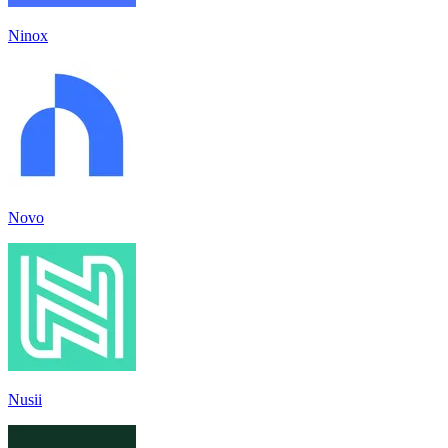
Ninox
Novo
Nusii