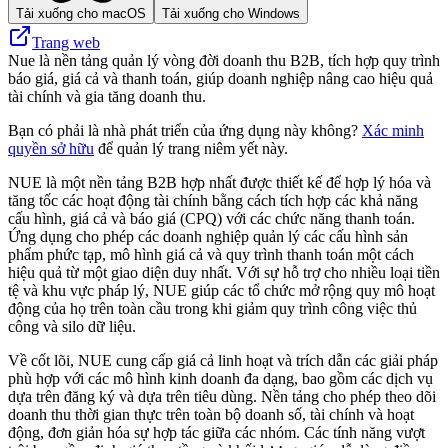
Tải xuống cho macOS
Tải xuống cho Windows
Trang web
Nue là nền tảng quản lý vòng đời doanh thu B2B, tích hợp quy trình
báo giá, giá cả và thanh toán, giúp doanh nghiệp nâng cao hiệu quả
tài chính và gia tăng doanh thu.
Bạn có phải là nhà phát triển của ứng dụng này không?
Xác minh
quyền sở hữu
để quản lý trang niêm yết này.
NUE là một nền tảng B2B hợp nhất được thiết kế để hợp lý hóa và
tăng tốc các hoạt động tài chính bằng cách tích hợp các khả năng
cấu hình, giá cả và báo giá (CPQ) với các chức năng thanh toán.
Ứng dụng cho phép các doanh nghiệp quản lý các cấu hình sản
phẩm phức tạp, mô hình giá cả và quy trình thanh toán một cách
hiệu quả từ một giao diện duy nhất. Với sự hỗ trợ cho nhiều loại tiền
tệ và khu vực pháp lý, NUE giúp các tổ chức mở rộng quy mô hoạt
động của họ trên toàn cầu trong khi giảm quy trình công việc thủ
công và silo dữ liệu.
Về cốt lõi, NUE cung cấp giá cả linh hoạt và trích dẫn các giải pháp
phù hợp với các mô hình kinh doanh đa dạng, bao gồm các dịch vụ
dựa trên đăng ký và dựa trên tiêu dùng. Nền tảng cho phép theo dõi
doanh thu thời gian thực trên toàn bộ doanh số, tài chính và hoạt
động, đơn giản hóa sự hợp tác giữa các nhóm. Các tính năng vượt