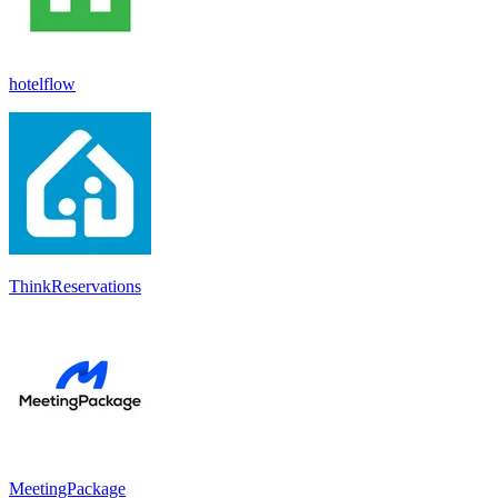
hotelflow
ThinkReservations
MeetingPackage