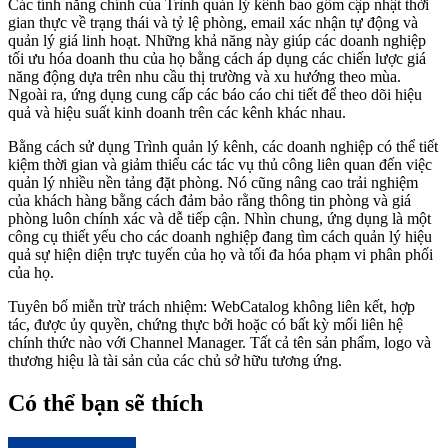
Các tính năng chính của Trình quản lý kênh bao gồm cập nhật thời
gian thực về trạng thái và tỷ lệ phòng, email xác nhận tự động và
quản lý giá linh hoạt. Những khả năng này giúp các doanh nghiệp
tối ưu hóa doanh thu của họ bằng cách áp dụng các chiến lược giá
năng động dựa trên nhu cầu thị trường và xu hướng theo mùa.
Ngoài ra, ứng dụng cung cấp các báo cáo chi tiết để theo dõi hiệu
quả và hiệu suất kinh doanh trên các kênh khác nhau.
Bằng cách sử dụng Trình quản lý kênh, các doanh nghiệp có thể tiết
kiệm thời gian và giảm thiểu các tác vụ thủ công liên quan đến việc
quản lý nhiều nền tảng đặt phòng. Nó cũng nâng cao trải nghiệm
của khách hàng bằng cách đảm bảo rằng thông tin phòng và giá
phòng luôn chính xác và dễ tiếp cận. Nhìn chung, ứng dụng là một
công cụ thiết yếu cho các doanh nghiệp đang tìm cách quản lý hiệu
quả sự hiện diện trực tuyến của họ và tối đa hóa phạm vi phân phối
của họ.
Tuyên bố miễn trừ trách nhiệm: WebCatalog không liên kết, hợp
tác, được ủy quyền, chứng thực bởi hoặc có bất kỳ mối liên hệ
chính thức nào với Channel Manager. Tất cả tên sản phẩm, logo và
thương hiệu là tài sản của các chủ sở hữu tương ứng.
Có thể bạn sẽ thích