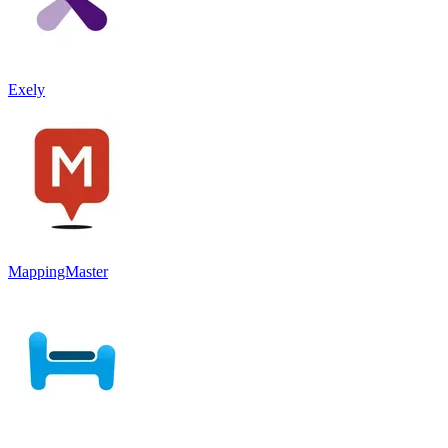
Exely
MappingMaster