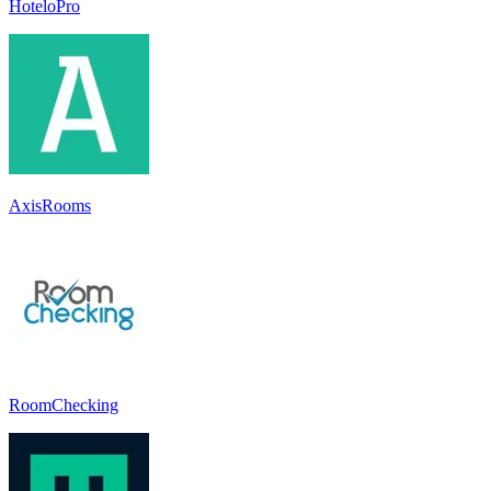
HoteloPro
AxisRooms
RoomChecking