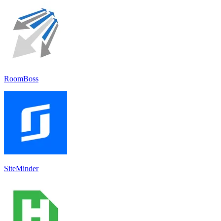
RoomBoss
SiteMinder