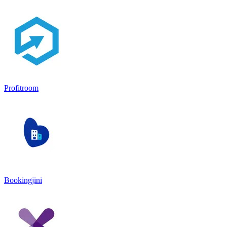
Profitroom
Bookingjini