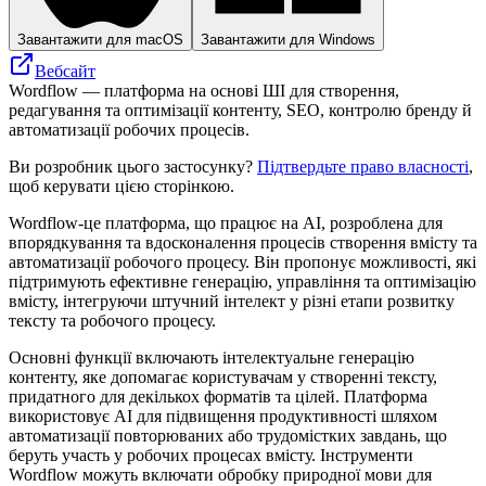
Завантажити для macOS
Завантажити для Windows
Вебсайт
Wordflow — платформа на основі ШІ для створення,
редагування та оптимізації контенту, SEO, контролю бренду й
автоматизації робочих процесів.
Ви розробник цього застосунку?
Підтвердьте право власності
,
щоб керувати цією сторінкою.
Wordflow-це платформа, що працює на AI, розроблена для
впорядкування та вдосконалення процесів створення вмісту та
автоматизації робочого процесу. Він пропонує можливості, які
підтримують ефективне генерацію, управління та оптимізацію
вмісту, інтегруючи штучний інтелект у різні етапи розвитку
тексту та робочого процесу.
Основні функції включають інтелектуальне генерацію
контенту, яке допомагає користувачам у створенні тексту,
придатного для декількох форматів та цілей. Платформа
використовує AI для підвищення продуктивності шляхом
автоматизації повторюваних або трудомістких завдань, що
беруть участь у робочих процесах вмісту. Інструменти
Wordflow можуть включати обробку природної мови для