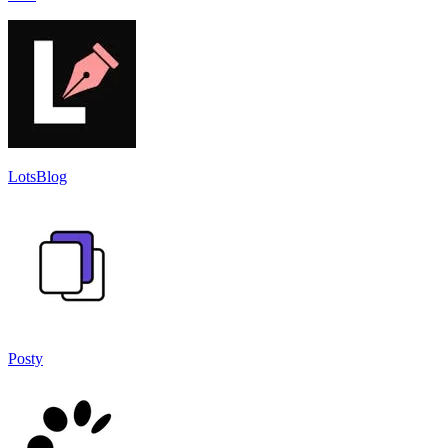
LotsBlog
Posty