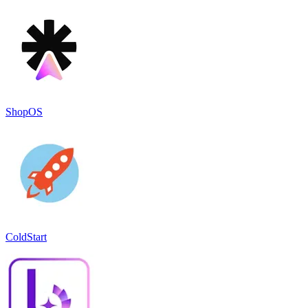
ShopOS
ColdStart