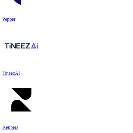
Pepper
TineezAI
Keupera