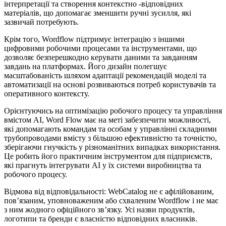
інтерпретації та створення контекстно -відповідних
матеріалів, що допомагає зменшити ручні зусилля, які
зазвичай потребують.
Крім того, Wordflow підтримує інтеграцію з іншими
цифровими робочими процесами та інструментами, що
дозволяє безперешкодно керувати даними та завданням
завдань на платформах. Його дизайн полегшує
масштабованість шляхом адаптації рекомендацій моделі та
автоматизації на основі розвиваються потреб користувачів та
оперативного контексту.
Орієнтуючись на оптимізацію робочого процесу та управління
вмістом AI, Word Flow має на меті забезпечити можливості,
які допомагають командам та особам у управлінні складними
трубопроводами вмісту з більшою ефективністю та точністю,
зберігаючи гнучкість у різноманітних випадках використання.
Це робить його практичним інструментом для підприємств,
які прагнуть інтегрувати AI у їх системи виробництва та
робочого процесу.
Відмова від відповідальності: WebCatalog не є афілійованим,
пов’язаним, уповноваженим або схваленим Wordflow і не має
з ним жодного офіційного зв’язку. Усі назви продуктів,
логотипи та бренди є власністю відповідних власників.