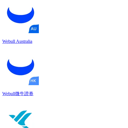
Webull Australia
Webull微牛證券