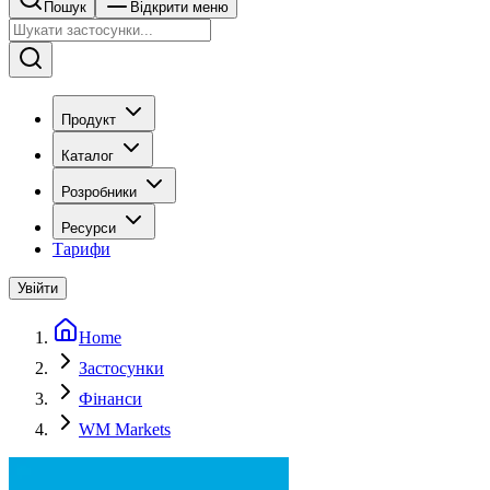
Пошук
Відкрити меню
Продукт
Каталог
Розробники
Ресурси
Тарифи
Увійти
Home
Застосунки
Фінанси
WM Markets