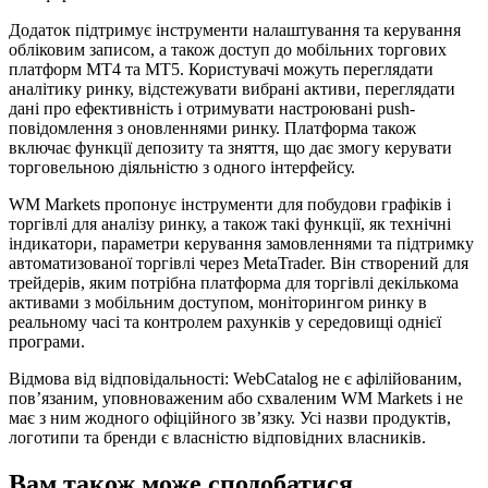
Додаток підтримує інструменти налаштування та керування
обліковим записом, а також доступ до мобільних торгових
платформ MT4 та MT5. Користувачі можуть переглядати
аналітику ринку, відстежувати вибрані активи, переглядати
дані про ефективність і отримувати настроювані push-
повідомлення з оновленнями ринку. Платформа також
включає функції депозиту та зняття, що дає змогу керувати
торговельною діяльністю з одного інтерфейсу.
WM Markets пропонує інструменти для побудови графіків і
торгівлі для аналізу ринку, а також такі функції, як технічні
індикатори, параметри керування замовленнями та підтримку
автоматизованої торгівлі через MetaTrader. Він створений для
трейдерів, яким потрібна платформа для торгівлі декількома
активами з мобільним доступом, моніторингом ринку в
реальному часі та контролем рахунків у середовищі однієї
програми.
Відмова від відповідальності: WebCatalog не є афілійованим,
пов’язаним, уповноваженим або схваленим WM Markets і не
має з ним жодного офіційного зв’язку. Усі назви продуктів,
логотипи та бренди є власністю відповідних власників.
Вам також може сподобатися