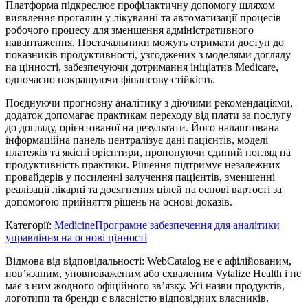
Платформа підкреслює профілактичну допомогу шляхом
виявлення прогалин у лікуванні та автоматизації процесів
робочого процесу для зменшення адміністративного
навантаження. Постачальники можуть отримати доступ до
показників продуктивності, узгоджених з моделями догляду
на цінності, забезпечуючи дотримання ініціатив Medicare,
одночасно покращуючи фінансову стійкість.
Поєднуючи прогнозну аналітику з діючими рекомендаціями,
додаток допомагає практикам переходу від плати за послугу
до догляду, орієнтованої на результати. Його налаштована
інформаційна панель централізує дані пацієнтів, моделі
платежів та якісні орієнтири, пропонуючи єдиний погляд на
продуктивність практики. Рішення підтримує незалежних
провайдерів у посиленні залучення пацієнтів, зменшенні
реалізації лікарні та досягнення цілей на основі вартості за
допомогою прийняття рішень на основі доказів.
Категорії
:
Medicine
Програмне забезпечення для аналітики
управління на основі цінності
Відмова від відповідальності: WebCatalog не є афілійованим,
пов’язаним, уповноваженим або схваленим Vytalize Health і не
має з ним жодного офіційного зв’язку. Усі назви продуктів,
логотипи та бренди є власністю відповідних власників.