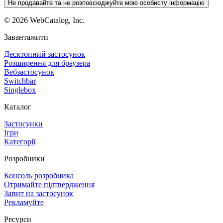
Не продавайте та не розповсюджуйте мою особисту інформацію
©
2026
WebCatalog, Inc.
Завантажити
Десктопний застосунок
Розширення для браузера
Вебзастосунок
Switchbar
Singlebox
Каталог
Застосунки
Ігри
Категорії
Розробники
Консоль розробника
Отримайте підтвердження
Запит на застосунок
Рекламуйте
Ресурси