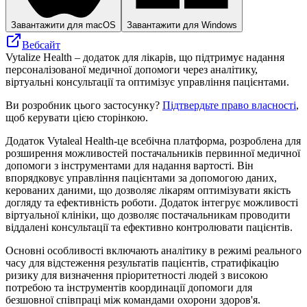
Завантажити для macOS
Завантажити для Windows
Вебсайт
Vytalize Health – додаток для лікарів, що підтримує надання
персоналізованої медичної допомоги через аналітику,
віртуальні консультації та оптимізує управління пацієнтами.
Ви розробник цього застосунку?
Підтвердьте право власності
,
щоб керувати цією сторінкою.
Додаток Vytaleal Health-це всебічна платформа, розроблена для
розширення можливостей постачальників первинної медичної
допомоги з інструментами для надання вартості. Він
впорядковує управління пацієнтами за допомогою даних,
керованих даними, що дозволяє лікарям оптимізувати якість
догляду та ефективність роботи. Додаток інтегрує можливості
віртуальної клініки, що дозволяє постачальникам проводити
віддалені консультації та ефективно контролювати пацієнтів.
Основні особливості включають аналітику в режимі реального
часу для відстеження результатів пацієнтів, стратифікацію
ризику для визначення пріоритетності людей з високою
потребою та інструментів координації допомоги для
безшовної співпраці між командами охорони здоров'я.