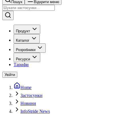
Пошук
Відкрити меню
Продукт
Каталог
Розробники
Ресурси
Тарифи
Увійти
Home
Застосунки
Новини
InfoStride News