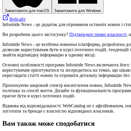
Завантажити для macOS
Завантажити для Windows
Вебсайт
Infostride News - це додаток для отримання останніх новин і стате
Ви розробник цього застосунку?
Підтвердьте право власності
, 
Infostride News - це всебічна новинна платформа, розроблена 
дозволяє користувачам бути в курсі поточних подій, тенденцій 
знайти відповідну інформацію в одному місці.
Основні особливості програми Infostride News включають його зд
користувачам орієнтуватися та зосередитись на темах, що цікав
переглядати статті новин та отримати детальну інформацію без 
Пропонуючи широкий спектр висвітлення новин, Infostride News
політика та спосіб життя. Дизайн та функціональність програм
прагне бути в курсі поточних подій.
Відмова від відповідальності: WebCatalog не є афілійованим, по
логотипи та бренди є власністю відповідних власників.
Вам також може сподобатися