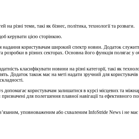
й на різні теми, такі як бізнес, політика, технології та розваги.
щоб керувати цією сторінкою.
для надання користувачам широкий спектр новин. Додаток служит
та розробки в різних секторах. Основна його функція полягає у 
атність класифікувати новини на різні категорії, такі як техноло
лять. Додаток також має на меті надати зручний для користувачі
складності.
 допомагає користувачам залишатися в курсі місцевих та міжнаро
и призначені для полегшення плавної навігації та ефективного по
в’язаним, уповноваженим або схваленим InfoStride News і не має 