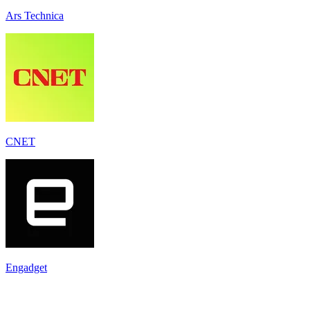
Ars Technica
CNET
Engadget