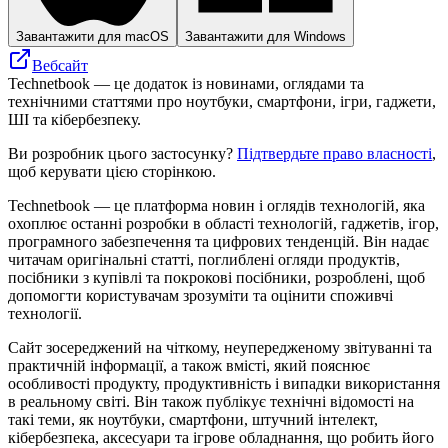
Завантажити для macOS
Завантажити для Windows
Вебсайт
Technetbook — це додаток із новинами, оглядами та
технічними статтями про ноутбуки, смартфони, ігри, гаджети,
ШІ та кібербезпеку.
Ви розробник цього застосунку?
Підтвердьте право власності
,
щоб керувати цією сторінкою.
Technetbook — це платформа новин і оглядів технологій, яка
охоплює останні розробки в області технологій, гаджетів, ігор,
програмного забезпечення та цифрових тенденцій. Він надає
читачам оригінальні статті, поглиблені огляди продуктів,
посібники з купівлі та покрокові посібники, розроблені, щоб
допомогти користувачам зрозуміти та оцінити споживчі
технології.
Сайт зосереджений на чіткому, неупередженому звітуванні та
практичній інформації, а також вмісті, який пояснює
особливості продукту, продуктивність і випадки використання
в реальному світі. Він також публікує технічні відомості на
такі теми, як ноутбуки, смартфони, штучний інтелект,
кібербезпека, аксесуари та ігрове обладнання, що робить його