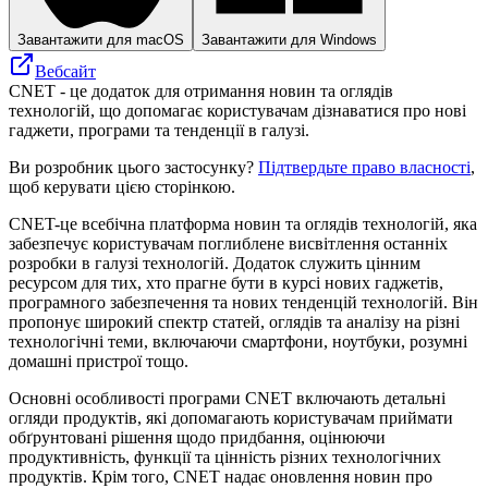
Завантажити для macOS
Завантажити для Windows
Вебсайт
CNET - це додаток для отримання новин та оглядів
технологій, що допомагає користувачам дізнаватися про нові
гаджети, програми та тенденції в галузі.
Ви розробник цього застосунку?
Підтвердьте право власності
,
щоб керувати цією сторінкою.
CNET-це всебічна платформа новин та оглядів технологій, яка
забезпечує користувачам поглиблене висвітлення останніх
розробки в галузі технологій. Додаток служить цінним
ресурсом для тих, хто прагне бути в курсі нових гаджетів,
програмного забезпечення та нових тенденцій технологій. Він
пропонує широкий спектр статей, оглядів та аналізу на різні
технологічні теми, включаючи смартфони, ноутбуки, розумні
домашні пристрої тощо.
Основні особливості програми CNET включають детальні
огляди продуктів, які допомагають користувачам приймати
обґрунтовані рішення щодо придбання, оцінюючи
продуктивність, функції та цінність різних технологічних
продуктів. Крім того, CNET надає оновлення новин про