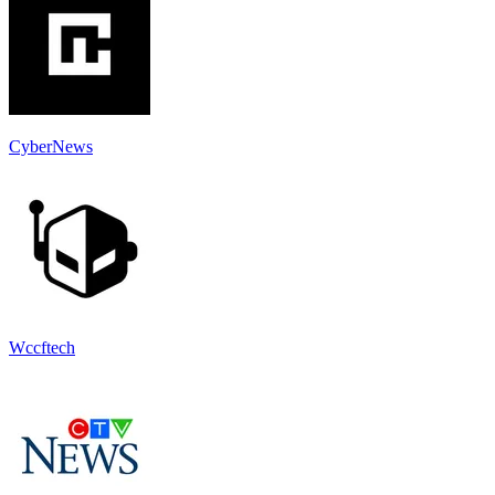
CyberNews
Wccftech