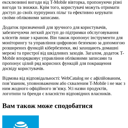
ексклюзивні вигоди від T-Mobile вівторка, пропонуючи різні
вигоди та знижки. Крім того, користувачі можуть отримати
доступ до своїх пурпурних пільг та ефективно керувати
своїми обліковими записами.
Додаток призначений для зручного для користувачів,
забезпечуючи легкий доступ до підтримки обслуговування
клієнтів лише з краном. Він також пропонує інструменти для
моніторингу та управління цифровою безпекою за допомогою
розширених функцій кібербезпеки, які захищають домашні
мережі та пристрої від шкідливих заходів. Загалом, додаток T-
Mobile впорядковує управління обліковими записами та
пропонує цілий ряд корисних функцій для покращення
досвіду користувачів.
Відмова від відповідальності: WebCatalog не є афілійованим,
пов’язаним, уповноваженим або схваленим T-Mobile і не має з
ним жодного офіційного зв’язку. Усі назви продуктів,
логотипи та бренди є власністю відповідних власників.
Вам також може сподобатися