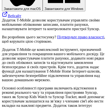
Завантажити для macOS
Завантажити для Windows
Вебсайт
Додаток T-Mobile дозволяє користувачам управляти своїми
мобільними обліковими записами, платити рахунки,
налаштовувати інтернет та контролювати пристрої Syncup.
Ви розробник цього застосунку?
Підтвердьте право власності
,
щоб керувати цією сторінкою.
Додаток T-Mobile-це комплексний інструмент, призначений
для управління та покращення вашого мобільного досвіду. Це
дозволяє користувачам платити рахунки, додавати нові рядки
до своїх облікових записів та відстежувати замовлення
безпосередньо зі своїх пристроїв. Крім того, додаток надає
функції для налаштування T-Mobile Home Інтернет-шлюзів,
забезпечуючи безперебійне підключення та управління над
вашою домашньою мережею.
Основні особливості програми включають відстеження в
режимі реального часу та управління пристроями Syncup,
таких як Syncup Kids Watch та Syncup Tracker, який допомагає
користувачам залишатися на зв’язку з членами сім'ї або вести
вкладки на важливі предмети. Додаток також інтегрує