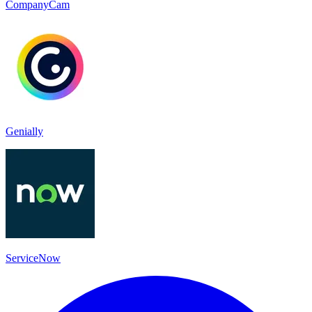
CompanyCam
Genially
ServiceNow