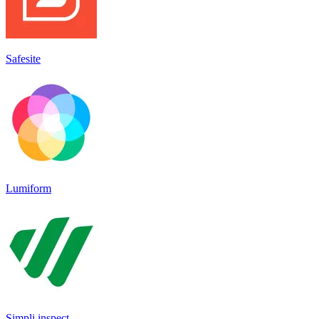
Safesite
Lumiform
Simpli inspect