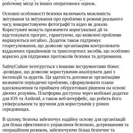
робочому місці та інших оперативних оцінок.
Основні особливості безпеки включають можливість
звітування та звітування про проблеми в режимі реального
часу, використовуючи фотографії та відео як докази.
Користувачі можуть призначити коригувальні дії та
відстежувати прогрес, гарантуючи, що виявлені проблеми
вирішуються негайно. Додаток також підтримує
георегулювання, що дозволяє організаціям контролювати
віддалених працівників та транспортних засобів, що особливо
корисно для підтримки протоколів безпеки та дотримання.
SafetyCulture інтегрується з іншими інструментами бізнес
-розвідки, що дозволяє користувачам аналізувати дані з
інспекцій та аудитів. Ця здатність допомагає організаціям
визначити періодичні проблеми, сформулювати плани
вдосконалення та приймати обґрунтовані рішення на основі
діючих розумінь. Платформа доступна через мобільні додатки
для iOS та Android, а також веб-інтерфейс, що робить його
універсальним та зручним для користувачів у різних
середовищах.
В цілому, безпека забезпечує надійну основу для організацій
для більш ефективного управління безпекою, дотриманням та
операційним ризиком, забезпечуючи більш безпечне та