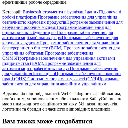
ефективніше робоче середовище.
Категорії
:
Business
Інструменти візуалізації даних
Підключені
робочі платформи
Програмне забезпечення для управління
безпечністю харчових продуктів
Програмне забезпечення для
керування робочим місцем
Програмне забезпечення для
оцінки ризиків будівництва
Програмне забезпечення для
автоматизації мобільних форм
Програмне забезпечення для
керування аудитом
Програмне забезпечення для управління
безперервністю бізнесу (BCM).
Програмне забезпечення для
управління об'єктами
Програмне забезпечення
CMMS
Програмне забезпечення для управління активами
підприємства (EAM).
Програмне забезпечення для
автоматизації професійних послуг
Програмне забезпечення
для управління інспекцією
Програмне забезпечення охорони
праці (OHS).
Системи менеджменту якості (СУЯ)
Програмне
забезпечення для управління аварійним управлінням
Відмова від відповідальності: WebCatalog не є афілійованим,
пов’язаним, уповноваженим або схваленим SafetyCulture і не
має з ним жодного офіційного зв’язку. Усі назви продуктів,
логотипи та бренди є власністю відповідних власників.
Вам також може сподобатися