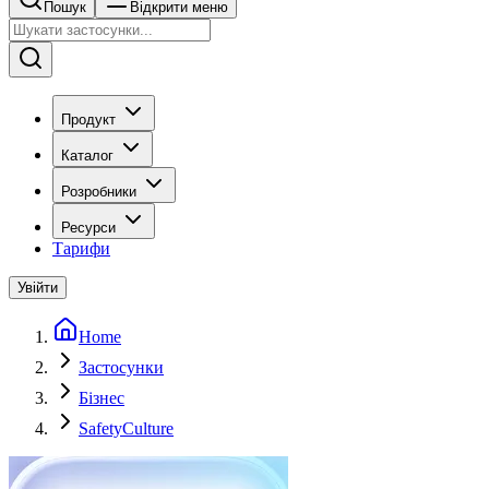
Пошук
Відкрити меню
Продукт
Каталог
Розробники
Ресурси
Тарифи
Увійти
Home
Застосунки
Бізнес
SafetyCulture