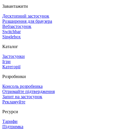
Завантажити
Десктопний застосунок
Розширення для браузера
Вебзастосунок
Switchbar
Singlebox
Каталог
Застосунки
Ігри
Категорії
Розробники
Консоль розробника
Отримайте підтвердження
Запит на застосунок
Рекламуйте
Ресурси
Тарифи
Підтримка