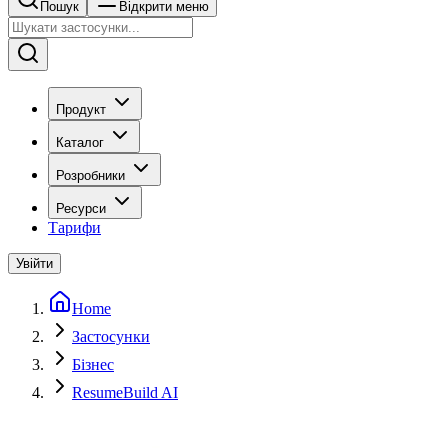
Пошук
Відкрити меню
Продукт
Каталог
Розробники
Ресурси
Тарифи
Увійти
Home
Застосунки
Бізнес
ResumeBuild AI