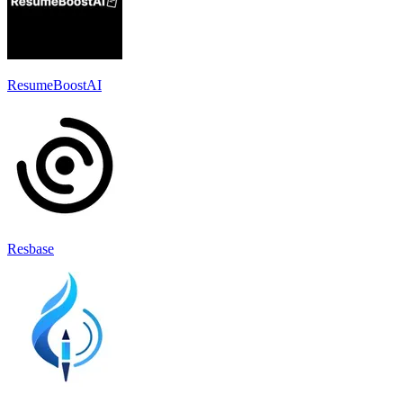
ResumeBoostAI
Resbase