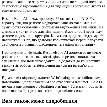
режимі реального часу **, який визначає потенційні помилки
та пропонує вдосконалення для підвищення загальної якості та
ефективності резюме.
ResumeBuild AI також пропонує ** оптимізацію ATS **,
гарантуючи, що резюме відформатовано до максимальної
сумісності з основними системами відстеження заявників. Ця
функція є критичною для підвищення ймовірності перегляду
резюме людських рекрутерів. Крім того, додаток підтримує **
налаштування **, що дозволяє користувачам персоналізувати
свої резюме з різними шаблонами та варіантами дизайну.
Пропонуючи ці функції, ResumeBuild AI допомагає шукачам
роботи створити високоякісні, цільові резюме швидко та
ефективно, що полегшує адаптацію додатків до конкретних
відкриттів роботи та збільшення шансів на інтерв'ю для
посадки.
Відмова від відповідальності: WebCatalog не є афілійованим,
пов’язаним, уповноваженим або схваленим ResumeBuild AI і
не має з ним жодного офіційного зв’язку. Усі назви продуктів,
логотипи та бренди є власністю відповідних власників.
Вам також може сподобатися