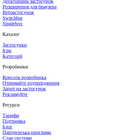
Десктопний застосунок
Розширення для браузера
Вебзастосунок
Switchbar
Singlebox
Каталог
Застосунки
Ігри
Категорії
Розробники
Консоль розробника
Отримайте підтвердження
Запит на застосунок
Рекламуйте
Ресурси
Тарифи
Підтримка
Блог
Партнерська програма
Стан системи