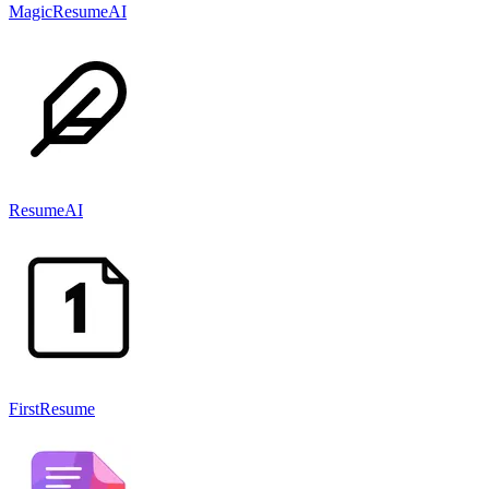
MagicResumeAI
ResumeAI
FirstResume