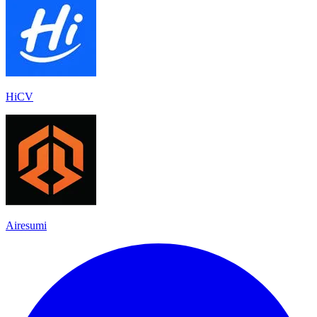
HiCV
Airesumi