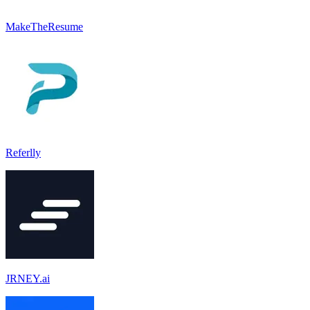
MakeTheResume
Referlly
JRNEY.ai