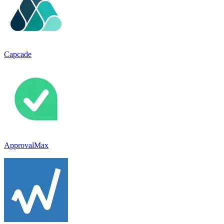
Capcade
ApprovalMax