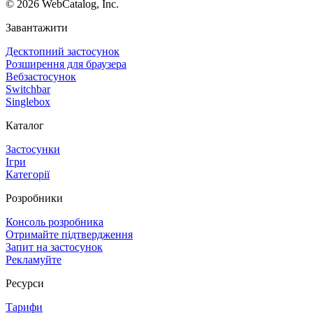
©
2026
WebCatalog, Inc.
Завантажити
Десктопний застосунок
Розширення для браузера
Вебзастосунок
Switchbar
Singlebox
Каталог
Застосунки
Ігри
Категорії
Розробники
Консоль розробника
Отримайте підтвердження
Запит на застосунок
Рекламуйте
Ресурси
Тарифи