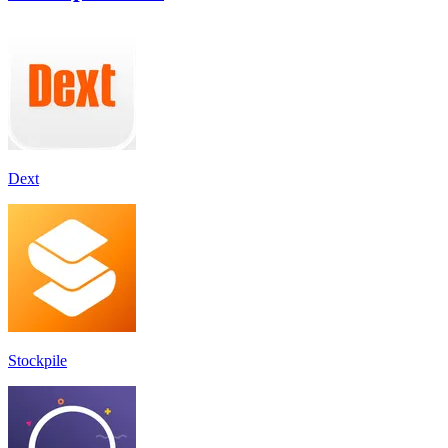
Dext
Stockpile