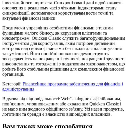
інвестиційного портфеля. Синхронізовані дані відображають
оновлення в реальному часі з чіткими індикаторами стану
синхронізації, допомагаючи користувачам вести точні та
актуальні фінансові записи.
Поєднуючи управління особистими фінансами з такими
функціями малого бізнесу, як керування клієнтами та
кілометражем, Quicken Classic служить багатофункціональним
інструментом для користувачів, яким потрібен детальний
контроль над своїми фінансами без шкоди для налаштування
та сумісності. Його постійні оновлення демонструють
зосередженість на покращенні точності, покращенні зручності
використання та узгодженні з податковим законодавством, що
робить його стабільним рішенням для комплексної фінансової
організації.
Категорії
:
Finance
Інше програмне забезпечення для фінансів і
адміністрування
Відмова від відповідальності: WebCatalog не є афілійованим,
пов’язаним, уповноваженим або схваленим Quicken Classic і
не має з ним жодного офіційного зв’язку. Усі назви продуктів,
логотипи та бренди є власністю відповідних власників.
Вам також може сподобатися