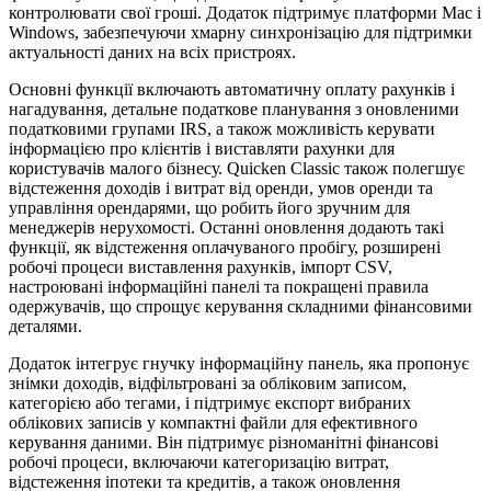
контролювати свої гроші. Додаток підтримує платформи Mac і
Windows, забезпечуючи хмарну синхронізацію для підтримки
актуальності даних на всіх пристроях.
Основні функції включають автоматичну оплату рахунків і
нагадування, детальне податкове планування з оновленими
податковими групами IRS, а також можливість керувати
інформацією про клієнтів і виставляти рахунки для
користувачів малого бізнесу. Quicken Classic також полегшує
відстеження доходів і витрат від оренди, умов оренди та
управління орендарями, що робить його зручним для
менеджерів нерухомості. Останні оновлення додають такі
функції, як відстеження оплачуваного пробігу, розширені
робочі процеси виставлення рахунків, імпорт CSV,
настроювані інформаційні панелі та покращені правила
одержувачів, що спрощує керування складними фінансовими
деталями.
Додаток інтегрує гнучку інформаційну панель, яка пропонує
знімки доходів, відфільтровані за обліковим записом,
категорією або тегами, і підтримує експорт вибраних
облікових записів у компактні файли для ефективного
керування даними. Він підтримує різноманітні фінансові
робочі процеси, включаючи категоризацію витрат,
відстеження іпотеки та кредитів, а також оновлення