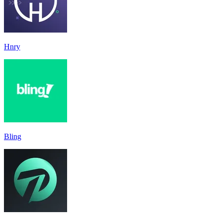
Hnry
Bling