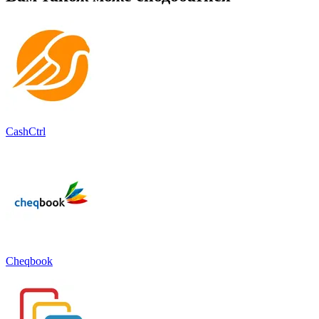
CashCtrl
Cheqbook