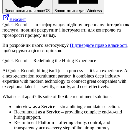
Завантажити для macOS
Завантажити для Windows
Вебсайт
Quick Recruit — платформа для підбору персоналу: інтерв'ю як
послуга, повний рекрутинг і інструменти для контролю та
прозорості процесу найму.
Ви розробник цього застосунку?
Підтвердьте право власності
,
щоб керувати цією сторінкою.
Quick Recruit – Redefining the Hiring Experience
At Quick Recruit, hiring isn’t just a process — it’s an experience. As
a next-generation recruitment partner, it combines deep industry
expertise with modern technology to connect great companies with
exceptional talent — swiftly, smartly, and cost-effectively.
What sets it apart? Its suite of flexible recruitment solutions:
Interview as a Service – streamlining candidate selection.
Recruitment as a Service – providing complete end-to-end
hiring support.
Recruitment Platform – offering clarity, control, and
transparency across every step of the hiring journey.