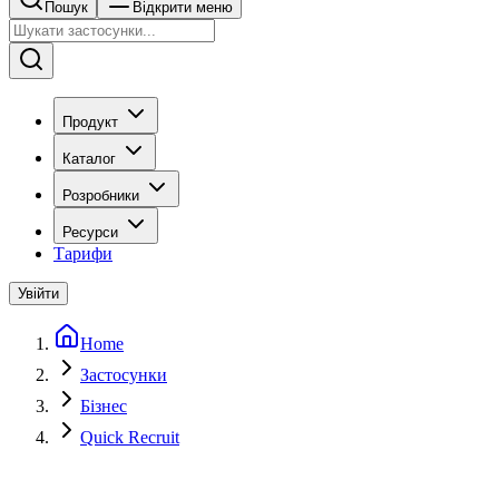
Пошук
Відкрити меню
Продукт
Каталог
Розробники
Ресурси
Тарифи
Увійти
Home
Застосунки
Бізнес
Quick Recruit