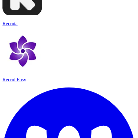
Recruta
RecruitEasy