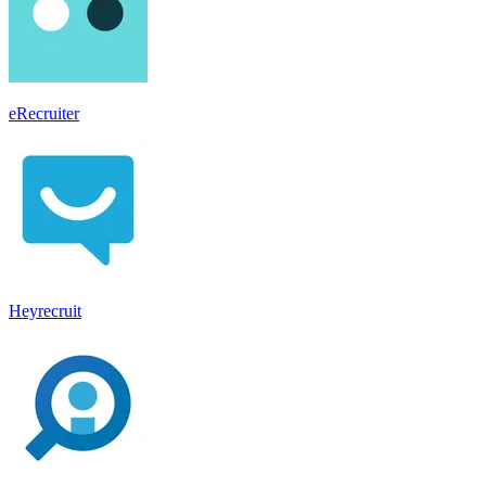
eRecruiter
Heyrecruit