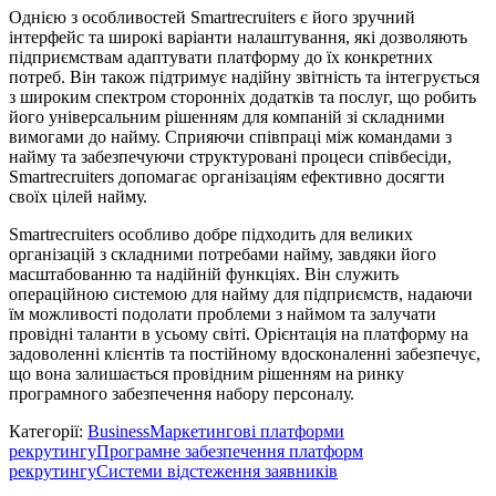
Однією з особливостей Smartrecruiters є його зручний
інтерфейс та широкі варіанти налаштування, які дозволяють
підприємствам адаптувати платформу до їх конкретних
потреб. Він також підтримує надійну звітність та інтегрується
з широким спектром сторонніх додатків та послуг, що робить
його універсальним рішенням для компаній зі складними
вимогами до найму. Сприяючи співпраці між командами з
найму та забезпечуючи структуровані процеси співбесіди,
Smartrecruiters допомагає організаціям ефективно досягти
своїх цілей найму.
Smartrecruiters особливо добре підходить для великих
організацій з складними потребами найму, завдяки його
масштабованню та надійній функціях. Він служить
операційною системою для найму для підприємств, надаючи
їм можливості подолати проблеми з наймом та залучати
провідні таланти в усьому світі. Орієнтація на платформу на
задоволенні клієнтів та постійному вдосконаленні забезпечує,
що вона залишається провідним рішенням на ринку
програмного забезпечення набору персоналу.
Категорії
:
Business
Маркетингові платформи
рекрутингу
Програмне забезпечення платформ
рекрутингу
Системи відстеження заявників