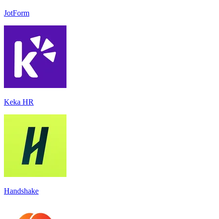
JotForm
Keka HR
Handshake