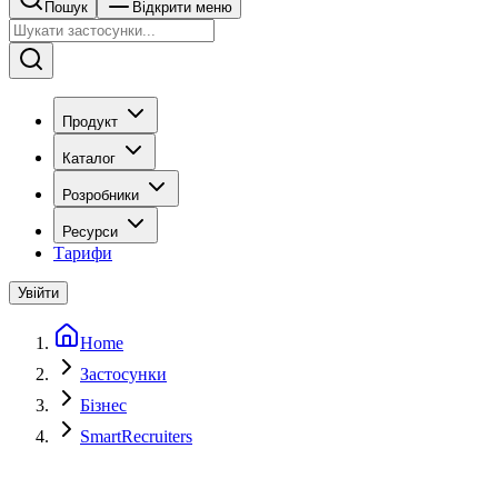
Пошук
Відкрити меню
Продукт
Каталог
Розробники
Ресурси
Тарифи
Увійти
Home
Застосунки
Бізнес
SmartRecruiters