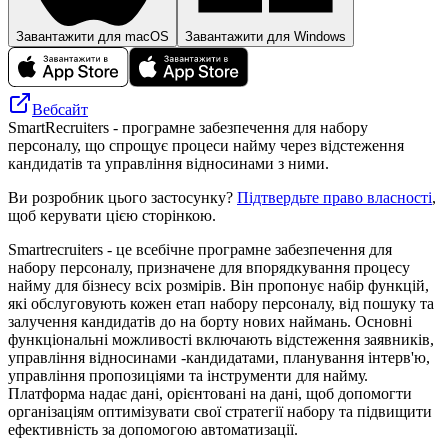
Завантажити для macOS
Завантажити для Windows
Вебсайт
SmartRecruiters - програмне забезпечення для набору
персоналу, що спрощує процеси найму через відстеження
кандидатів та управління відносинами з ними.
Ви розробник цього застосунку?
Підтвердьте право власності
,
щоб керувати цією сторінкою.
Smartrecruiters - це всебічне програмне забезпечення для
набору персоналу, призначене для впорядкування процесу
найму для бізнесу всіх розмірів. Він пропонує набір функцій,
які обслуговують кожен етап набору персоналу, від пошуку та
залучення кандидатів до на борту нових наймань. Основні
функціональні можливості включають відстеження заявників,
управління відносинами -кандидатами, планування інтерв'ю,
управління пропозиціями та інструменти для найму.
Платформа надає дані, орієнтовані на дані, щоб допомогти
організаціям оптимізувати свої стратегії набору та підвищити
ефективність за допомогою автоматизації.