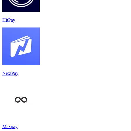
HitPay
NextPay
Maxpay