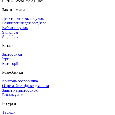
©
2026
WebCatalog, Inc.
Завантажити
Десктопний застосунок
Розширення для браузера
Вебзастосунок
Switchbar
Singlebox
Каталог
Застосунки
Ігри
Категорії
Розробники
Консоль розробника
Отримайте підтвердження
Запит на застосунок
Рекламуйте
Ресурси
Тарифи