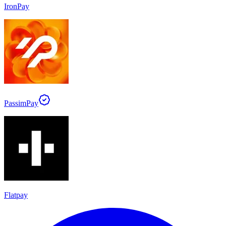
IronPay
PassimPay
Flatpay