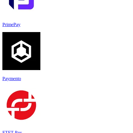
PrimePay
Paymento
FTFT Pay