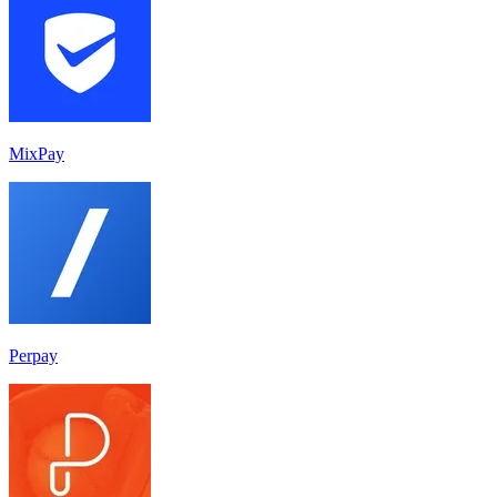
MixPay
Perpay