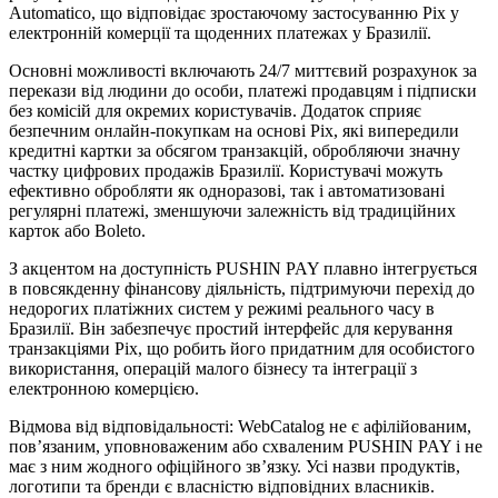
Automatico, що відповідає зростаючому застосуванню Pix у
електронній комерції та щоденних платежах у Бразилії.
Основні можливості включають 24/7 миттєвий розрахунок за
перекази від людини до особи, платежі продавцям і підписки
без комісій для окремих користувачів. Додаток сприяє
безпечним онлайн-покупкам на основі Pix, які випередили
кредитні картки за обсягом транзакцій, обробляючи значну
частку цифрових продажів Бразилії. Користувачі можуть
ефективно обробляти як одноразові, так і автоматизовані
регулярні платежі, зменшуючи залежність від традиційних
карток або Boleto.
З акцентом на доступність PUSHIN PAY плавно інтегрується
в повсякденну фінансову діяльність, підтримуючи перехід до
недорогих платіжних систем у режимі реального часу в
Бразилії. Він забезпечує простий інтерфейс для керування
транзакціями Pix, що робить його придатним для особистого
використання, операцій малого бізнесу та інтеграції з
електронною комерцією.
Відмова від відповідальності: WebCatalog не є афілійованим,
пов’язаним, уповноваженим або схваленим PUSHIN PAY і не
має з ним жодного офіційного зв’язку. Усі назви продуктів,
логотипи та бренди є власністю відповідних власників.