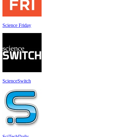
Science Friday
ScienceSwitch
SciTechDaily