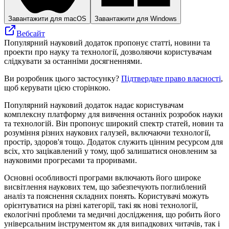
Завантажити для macOS
Завантажити для Windows
Вебсайт
Популярний науковий додаток пропонує статті, новини та
проекти про науку та технології, дозволяючи користувачам
слідкувати за останніми досягненнями.
Ви розробник цього застосунку?
Підтвердьте право власності
,
щоб керувати цією сторінкою.
Популярний науковий додаток надає користувачам
комплексну платформу для вивчення останніх розробок науки
та технологій. Він пропонує широкий спектр статей, новин та
розуміння різних наукових галузей, включаючи технології,
простір, здоров'я тощо. Додаток служить цінним ресурсом для
всіх, хто зацікавлений у тому, щоб залишатися оновленим за
науковими прогресами та проривами.
Основні особливості програми включають його широке
висвітлення наукових тем, що забезпечують поглиблений
аналіз та пояснення складних понять. Користувачі можуть
орієнтуватися на різні категорії, такі як нові технології,
екологічні проблеми та медичні дослідження, що робить його
універсальним інструментом як для випадкових читачів, так і