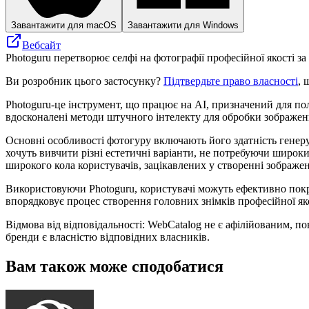
Завантажити для macOS
Завантажити для Windows
Вебсайт
Photoguru перетворює селфі на фотографії професійної якості з
Ви розробник цього застосунку?
Підтвердьте право власності
, 
Photoguru-це інструмент, що працює на AI, призначений для по
вдосконалені методи штучного інтелекту для обробки зображен
Основні особливості фотогуру включають його здатність генеру
хочуть вивчити різні естетичні варіанти, не потребуючи широк
широкого кола користувачів, зацікавлених у створенні зображен
Використовуючи Photoguru, користувачі можуть ефективно пок
впорядковує процес створення головних знімків професійної як
Відмова від відповідальності: WebCatalog не є афілійованим, п
бренди є власністю відповідних власників.
Вам також може сподобатися