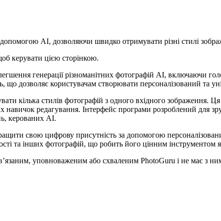
а допомогою AI, дозволяючи швидко отримувати різні стилі зобра
щоб керувати цією сторінкою.
легшення генерації різноманітних фотографій AI, включаючи гол
ь, що дозволяє користувачам створювати персоналізований та ун
вати кілька стилів фотографій з одного вхідного зображення. Ця 
их навичок редагування. Інтерфейс програми розроблений для зр
ь, керованих AI.
ращити свою цифрову присутність за допомогою персоналізовани
ості та інших фотографій, що робить його цінним інструментом як
ов’язаним, уповноваженим або схваленим PhotoGuru і не має з ним