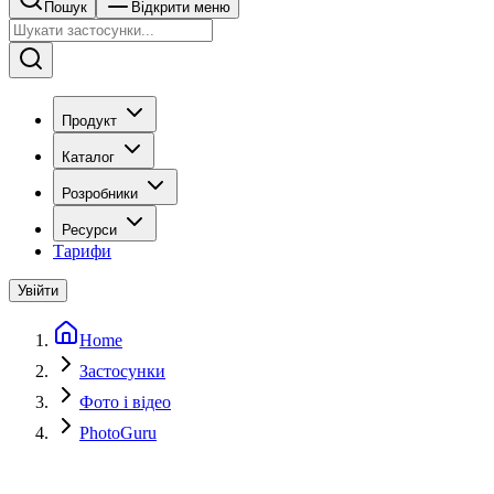
Пошук
Відкрити меню
Продукт
Каталог
Розробники
Ресурси
Тарифи
Увійти
Home
Застосунки
Фото і відео
PhotoGuru