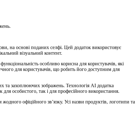
жень.
ови, на основі поданих селфі. Цей додаток використовує
ікальний візуальний контент.
функціональність особливо корисна для користувачів, які
учного для користувачів, що робить його доступним для
х та захоплюючих зображень. Технологія AI додатка
 для особистого, так і для професійного використання.
 жодного офіційного зв’язку. Усі назви продуктів, логотипи та