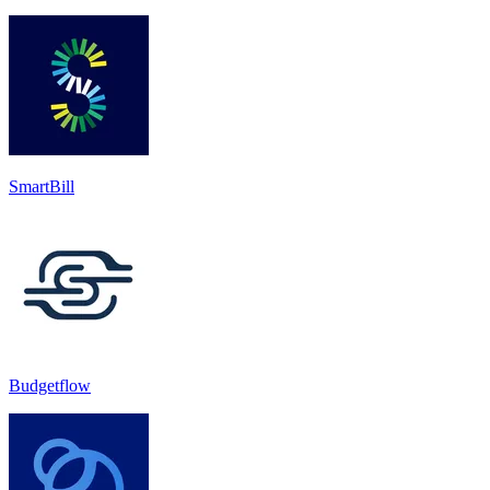
SmartBill
Budgetflow