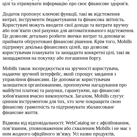
цілі та отримувати інформацію про своє фінансове здоров'я.
Додаток пропонує ключові функції, такі як відстеження
витрат, інструменти бюджетування та фінансова звітність.
Користувачі можуть вводити свої доходи та витрати вручну
або пов’язати свої рахунки для автоматизованого відстеження.
Це дозволяє детально розбити звички витрат та допомагає
приймати обґрунтовані фінансові рішення. Крім того, Mobills
підтримує декілька фінансових цілей, що дозволяє
користувачам планувати та заощадити конкретні цілі, такі як
заощадження на покупку або погашення боргу.
Mobills також зосереджується на зручності користувача,
надаючи зручний інтерфейс, який спрощує завдання з
управління фінансами. Це допомагає користувачам
залишатися організованими, пропонуючи нагадування про
майбутні платежі та рахунки, гарантуючи, що фінансові
зобов'язання вчасно виконуються. Загалом, Mobills слугує
цінним інструментом для тих, хто хоче покращити свою
фінансову грамотність та підтримувати збалансоване
фінансове життя.
Відмова від відповідальності: WebCatalog не є афілійованим,
пов’язаним, уповноваженим або схваленим Mobills і не має з
ним жодного офіційного зв’язку. Усі назви продуктів,