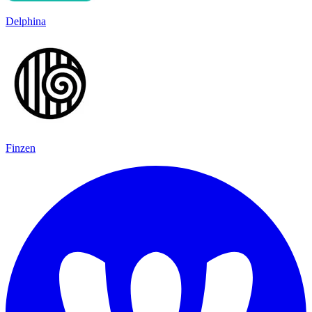
Delphina
Finzen