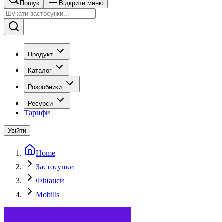
Пошук
Відкрити меню
Продукт
Каталог
Розробники
Ресурси
Тарифи
Увійти
Home
Застосунки
Фінанси
Mobills