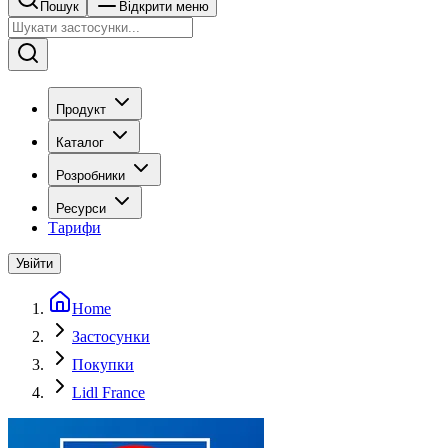
Пошук
Відкрити меню
Продукт
Каталог
Розробники
Ресурси
Тарифи
Увійти
Home
Застосунки
Покупки
Lidl France