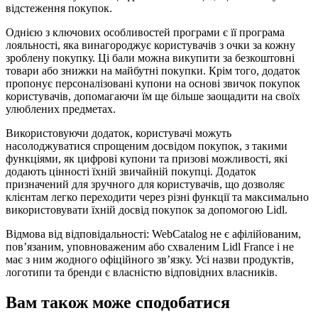
відстеження покупок.
Однією з ключових особливостей програми є її програма
лояльності, яка винагороджує користувачів з очки за кожну
зроблену покупку. Ці бали можна викупити за безкоштовні
товари або знижки на майбутні покупки. Крім того, додаток
пропонує персоналізовані купони на основі звичок покупок
користувачів, допомагаючи їм ще більше заощадити на своїх
улюблених предметах.
Використовуючи додаток, користувачі можуть
насолоджуватися спрощеним досвідом покупок, з такими
функціями, як цифрові купони та призові можливості, які
додають цінності їхній звичайній покупці. Додаток
призначений для зручного для користувачів, що дозволяє
клієнтам легко переходити через різні функції та максимально
використовувати їхній досвід покупок за допомогою Lidl.
Відмова від відповідальності: WebCatalog не є афілійованим,
пов’язаним, уповноваженим або схваленим Lidl France і не
має з ним жодного офіційного зв’язку. Усі назви продуктів,
логотипи та бренди є власністю відповідних власників.
Вам також може сподобатися