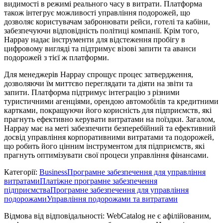
видимості в режимі реального часу в витрати. Платформа
також інтегрує можливості управління подорожей, що
дозволяє користувачам забронювати рейси, готелі та кабіни,
забезпечуючи відповідність політиці компанії. Крім того,
Happay надає інструменти для відстеження пробігу в
цифровому вигляді та підтримує візові запити та аванси
подорожей з тієї ж платформи.
Для менеджерів Happay спрощує процес затвердження,
дозволяючи їм миттєво переглядати та діяти на звіти та
запити. Платформа підтримує інтеграцію з різними
туристичними агенціями, орендою автомобілів та кредитними
картками, покращуючи його корисність для підприємств, які
прагнуть ефективно керувати витратами на поїздки. Загалом,
Happay має на меті забезпечити безперебійний та ефективний
досвід управління корпоративними витратами та подорожей,
що робить його цінним інструментом для підприємств, які
прагнуть оптимізувати свої процеси управління фінансами.
Категорії
:
Business
Програмне забезпечення для управління
витратами
Платіжне програмне забезпечення
підприємства
Програмне забезпечення для управління
подорожами
Управління подорожами та витратами
Відмова від відповідальності: WebCatalog не є афілійованим,