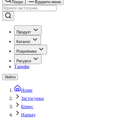
Пошук
Відкрити меню
Продукт
Каталог
Розробники
Ресурси
Тарифи
Увійти
Home
Застосунки
Бізнес
Happay