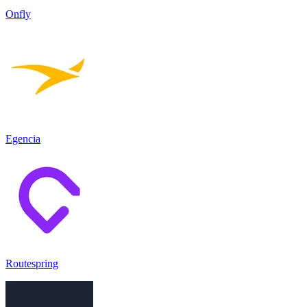
Onfly
Egencia
Routespring