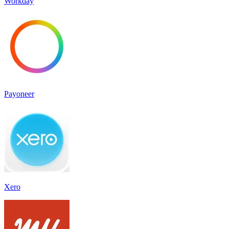
Workday
Payoneer
Xero