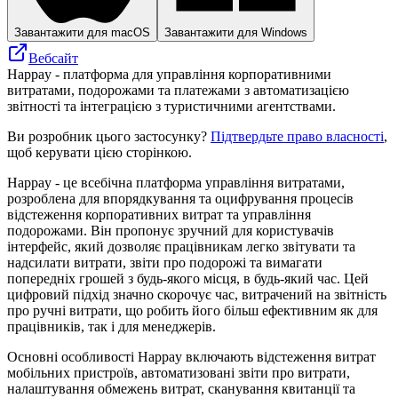
Завантажити для macOS
Завантажити для Windows
Вебсайт
Happay - платформа для управління корпоративними
витратами, подорожами та платежами з автоматизацією
звітності та інтеграцією з туристичними агентствами.
Ви розробник цього застосунку?
Підтвердьте право власності
,
щоб керувати цією сторінкою.
Happay - це всебічна платформа управління витратами,
розроблена для впорядкування та оцифрування процесів
відстеження корпоративних витрат та управління
подорожами. Він пропонує зручний для користувачів
інтерфейс, який дозволяє працівникам легко звітувати та
надсилати витрати, звіти про подорожі та вимагати
попередніх грошей з будь-якого місця, в будь-який час. Цей
цифровий підхід значно скорочує час, витрачений на звітність
про ручні витрати, що робить його більш ефективним як для
працівників, так і для менеджерів.
Основні особливості Happay включають відстеження витрат
мобільних пристроїв, автоматизовані звіти про витрати,
налаштування обмежень витрат, сканування квитанції та