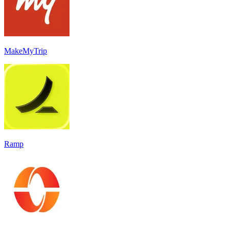
MakeMyTrip
Ramp