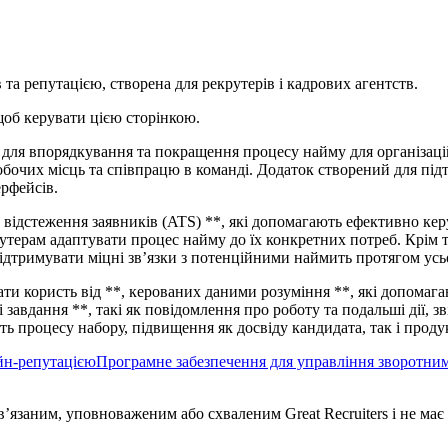
 та репутацією, створена для рекрутерів і кадрових агентств.
щоб керувати цією сторінкою.
 для впорядкування та покращення процесу найму для організацій
очих місць та співпрацю в команді. Додаток створений для під
рфейсів.
 відстеження заявників (ATS) **, які допомагають ефективно ке
утерам адаптувати процес найму до їх конкретних потреб. Крім 
ідтримувати міцні зв’язки з потенційними наймить протягом усь
ти користь від **, керованих даними розуміння **, які допомага
авдання **, такі як повідомлення про роботу та подальші дії, зв
ть процесу набору, підвищення як досвіду кандидата, так і прод
йн-репутацією
Програмне забезпечення для управління зворотним
в’язаним, уповноваженим або схваленим Great Recruiters і не має 