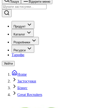
Пошук
Відкрити меню
Продукт
Каталог
Розробники
Ресурси
Тарифи
Увійти
Home
Застосунки
Бізнес
Great Recruiters