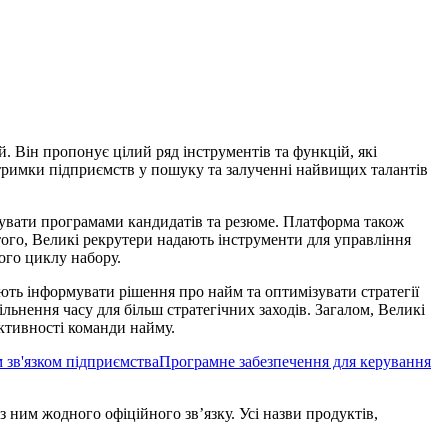
. Він пропонує цілий ряд інструментів та функцій, які
тримки підприємств у пошуку та залученні найвищих талантів
рувати програмами кандидатів та резюме. Платформа також
того, Великі рекрутери надають інструменти для управління
ого циклу набору.
ють інформувати рішення про найм та оптимізувати стратегії
ільнення часу для більш стратегічних заходів. Загалом, Великі
уктивності команди найму.
 зв'язком підприємства
Програмне забезпечення для керування
з ним жодного офіційного зв’язку. Усі назви продуктів,