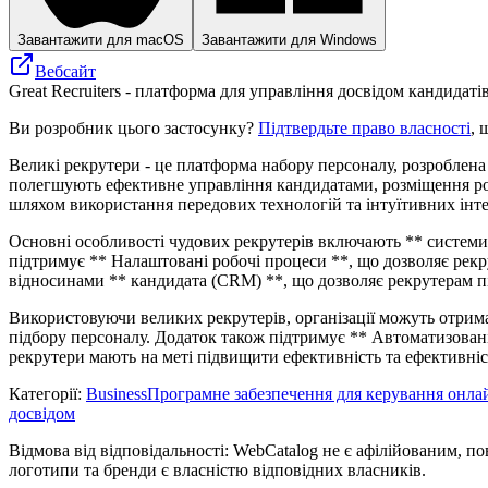
Завантажити для macOS
Завантажити для Windows
Вебсайт
Great Recruiters - платформа для управління досвідом кандидатів
Ви розробник цього застосунку?
Підтвердьте право власності
, 
Великі рекрутери - це платформа набору персоналу, розроблена
полегшують ефективне управління кандидатами, розміщення роб
шляхом використання передових технологій та інтуїтивних інте
Основні особливості чудових рекрутерів включають ** системи
підтримує ** Налаштовані робочі процеси **, що дозволяє рекр
відносинами ** кандидата (CRM) **, що дозволяє рекрутерам п
Використовуючи великих рекрутерів, організації можуть отрима
підбору персоналу. Додаток також підтримує ** Автоматизовані з
рекрутери мають на меті підвищити ефективність та ефективніс
Категорії
:
Business
Програмне забезпечення для керування онла
досвідом
Відмова від відповідальності: WebCatalog не є афілійованим, по
логотипи та бренди є власністю відповідних власників.