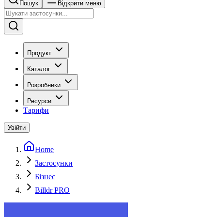
Пошук
Відкрити меню
Продукт
Каталог
Розробники
Ресурси
Тарифи
Увійти
Home
Застосунки
Бізнес
Billdr PRO