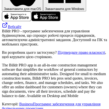
Завантажити для macOS
Завантажити для Windows
Вебсайт
Billdr PRO - програмне забезпечення для управління
будівництвом, що спрощує робочі процеси підрядників,
автоматизуючи адміністративні завдання. Доступний на ПК та
мобільних пристроях.
Ви розробник цього застосунку?
Підтвердьте право власності
,
щоб керувати цією сторінкою.
The Billdr PRO app is an all-in-one construction management
software that simplifies the workflow of general contractors by
automating their administrative tasks. Designed for small to medium
construction teams, Billdr PRO lets pros send quotes, invoices,
change orders, finance, and manage schedules, and tasks. We also
offer an online dashboard for customers (owners) where they can
sign documents, view all their invoices, schedule and pay the
balance to date. Available on Desktop and Mobile
Категорії
:
Business
Програмне забезпечення для управління
будівельними проектами