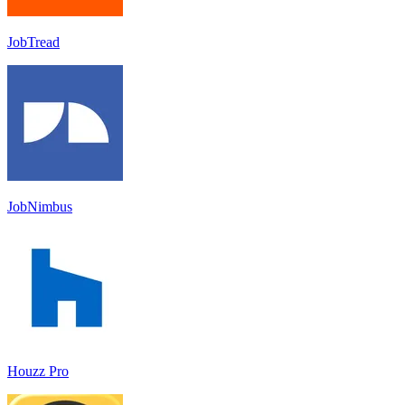
JobTread
JobNimbus
Houzz Pro