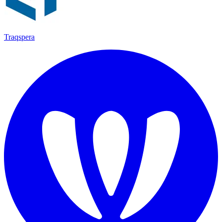
Traqspera