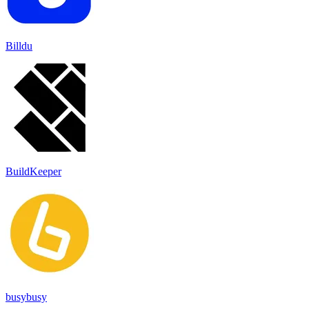
Billdu
BuildKeeper
busybusy