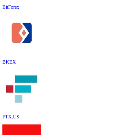
BitForex
BKEX
FTX.US