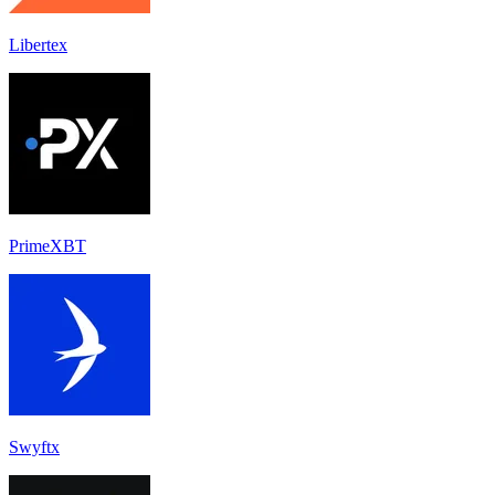
Libertex
PrimeXBT
Swyftx