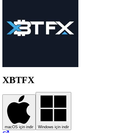
XBTFX
macOS için indir
Windows için indir