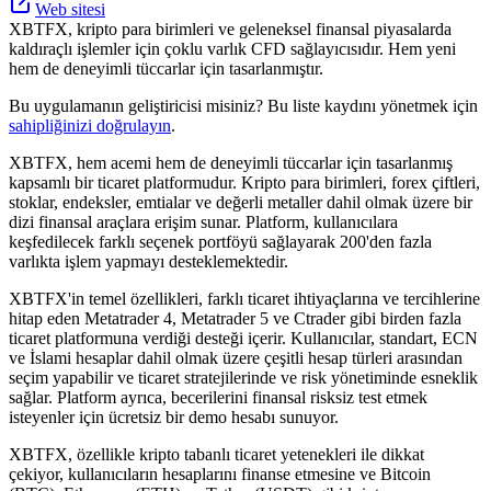
Web sitesi
XBTFX, kripto para birimleri ve geleneksel finansal piyasalarda
kaldıraçlı işlemler için çoklu varlık CFD sağlayıcısıdır. Hem yeni
hem de deneyimli tüccarlar için tasarlanmıştır.
Bu uygulamanın geliştiricisi misiniz? Bu liste kaydını yönetmek için
sahipliğinizi doğrulayın
.
XBTFX, hem acemi hem de deneyimli tüccarlar için tasarlanmış
kapsamlı bir ticaret platformudur. Kripto para birimleri, forex çiftleri,
stoklar, endeksler, emtialar ve değerli metaller dahil olmak üzere bir
dizi finansal araçlara erişim sunar. Platform, kullanıcılara
keşfedilecek farklı seçenek portföyü sağlayarak 200'den fazla
varlıkta işlem yapmayı desteklemektedir.
XBTFX'in temel özellikleri, farklı ticaret ihtiyaçlarına ve tercihlerine
hitap eden Metatrader 4, Metatrader 5 ve Ctrader gibi birden fazla
ticaret platformuna verdiği desteği içerir. Kullanıcılar, standart, ECN
ve İslami hesaplar dahil olmak üzere çeşitli hesap türleri arasından
seçim yapabilir ve ticaret stratejilerinde ve risk yönetiminde esneklik
sağlar. Platform ayrıca, becerilerini finansal risksiz test etmek
isteyenler için ücretsiz bir demo hesabı sunuyor.
XBTFX, özellikle kripto tabanlı ticaret yetenekleri ile dikkat
çekiyor, kullanıcıların hesaplarını finanse etmesine ve Bitcoin