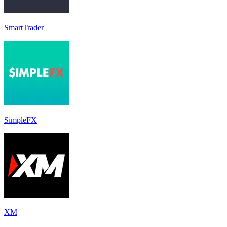
SmartTrader
SimpleFX
XM