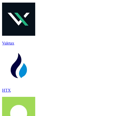
Valetax
HTX