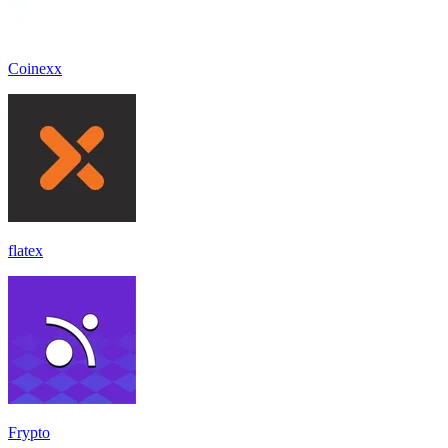
Coinexx
flatex
Frypto