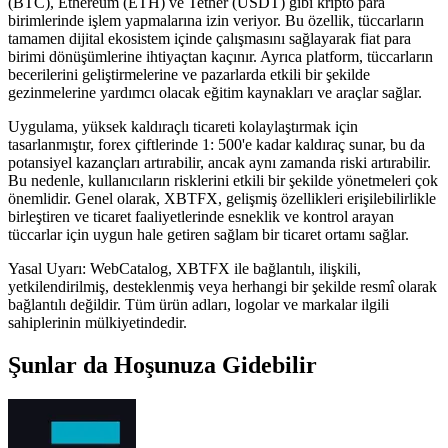
(BTC), Ethereum (ETH) ve Tether (USDT) gibi kripto para
birimlerinde işlem yapmalarına izin veriyor. Bu özellik, tüccarların
tamamen dijital ekosistem içinde çalışmasını sağlayarak fiat para
birimi dönüşümlerine ihtiyaçtan kaçınır. Ayrıca platform, tüccarların
becerilerini geliştirmelerine ve pazarlarda etkili bir şekilde
gezinmelerine yardımcı olacak eğitim kaynakları ve araçlar sağlar.
Uygulama, yüksek kaldıraçlı ticareti kolaylaştırmak için
tasarlanmıştır, forex çiftlerinde 1: 500'e kadar kaldıraç sunar, bu da
potansiyel kazançları artırabilir, ancak aynı zamanda riski artırabilir.
Bu nedenle, kullanıcıların risklerini etkili bir şekilde yönetmeleri çok
önemlidir. Genel olarak, XBTFX, gelişmiş özellikleri erişilebilirlikle
birleştiren ve ticaret faaliyetlerinde esneklik ve kontrol arayan
tüccarlar için uygun hale getiren sağlam bir ticaret ortamı sağlar.
Yasal Uyarı: WebCatalog, XBTFX ile bağlantılı, ilişkili,
yetkilendirilmiş, desteklenmiş veya herhangi bir şekilde resmî olarak
bağlantılı değildir. Tüm ürün adları, logolar ve markalar ilgili
sahiplerinin mülkiyetindedir.
Şunlar da Hoşunuza Gidebilir