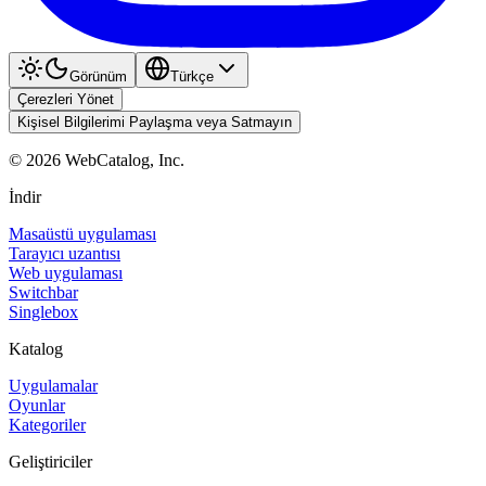
Görünüm
Türkçe
Çerezleri Yönet
Kişisel Bilgilerimi Paylaşma veya Satmayın
©
2026
WebCatalog, Inc.
İndir
Masaüstü uygulaması
Tarayıcı uzantısı
Web uygulaması
Switchbar
Singlebox
Katalog
Uygulamalar
Oyunlar
Kategoriler
Geliştiriciler