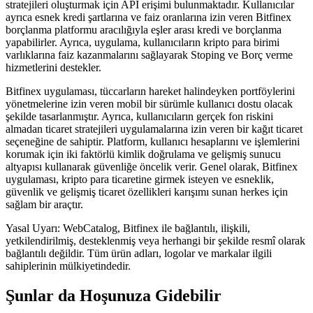
stratejileri oluşturmak için API erişimi bulunmaktadır. Kullanıcılar
ayrıca esnek kredi şartlarına ve faiz oranlarına izin veren Bitfinex
borçlanma platformu aracılığıyla eşler arası kredi ve borçlanma
yapabilirler. Ayrıca, uygulama, kullanıcıların kripto para birimi
varlıklarına faiz kazanmalarını sağlayarak Stoping ve Borç verme
hizmetlerini destekler.
Bitfinex uygulaması, tüccarların hareket halindeyken portföylerini
yönetmelerine izin veren mobil bir sürümle kullanıcı dostu olacak
şekilde tasarlanmıştır. Ayrıca, kullanıcıların gerçek fon riskini
almadan ticaret stratejileri uygulamalarına izin veren bir kağıt ticaret
seçeneğine de sahiptir. Platform, kullanıcı hesaplarını ve işlemlerini
korumak için iki faktörlü kimlik doğrulama ve gelişmiş sunucu
altyapısı kullanarak güvenliğe öncelik verir. Genel olarak, Bitfinex
uygulaması, kripto para ticaretine girmek isteyen ve esneklik,
güvenlik ve gelişmiş ticaret özellikleri karışımı sunan herkes için
sağlam bir araçtır.
Yasal Uyarı: WebCatalog, Bitfinex ile bağlantılı, ilişkili,
yetkilendirilmiş, desteklenmiş veya herhangi bir şekilde resmî olarak
bağlantılı değildir. Tüm ürün adları, logolar ve markalar ilgili
sahiplerinin mülkiyetindedir.
Şunlar da Hoşunuza Gidebilir