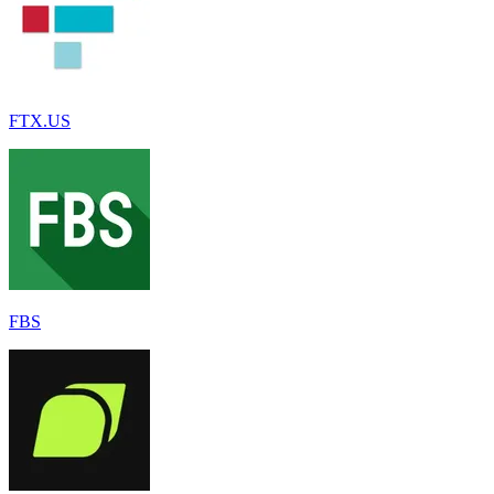
FTX.US
FBS