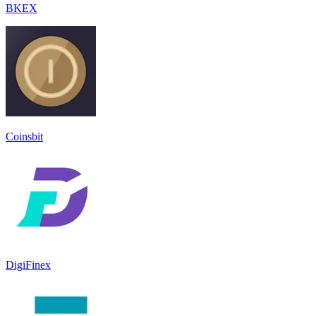
BKEX
Coinsbit
DigiFinex