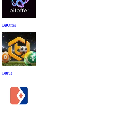
BitOffer
Bitrue