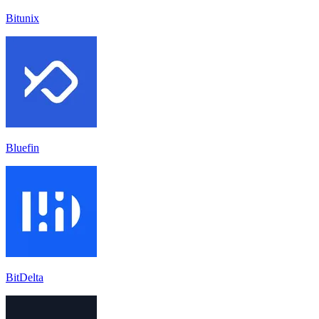
Bitunix
Bluefin
BitDelta