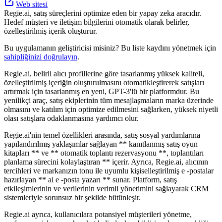
Web sitesi
Regie.ai, satış süreçlerini optimize eden bir yapay zeka aracıdır.
Hedef müşteri ve iletişim bilgilerini otomatik olarak belirler,
özelleştirilmiş içerik oluşturur.
Bu uygulamanın geliştiricisi misiniz? Bu liste kaydını yönetmek için
sahipliğinizi doğrulayın
.
Regie.ai, belirli alıcı profillerine göre tasarlanmış yüksek kaliteli,
özelleştirilmiş içeriğin oluşturulmasını otomatikleştirerek satışları
artırmak için tasarlanmış en yeni, GPT-3'lü bir platformdur. Bu
yenilikçi araç, satış ekiplerinin tüm mesajlaşmaların marka üzerinde
olmasını ve katılım için optimize edilmesini sağlarken, yüksek niyetli
olası satışlara odaklanmasına yardımcı olur.
Regie.ai'nin temel özellikleri arasında, satış sosyal yardımlarına
yapılandırılmış yaklaşımlar sağlayan ** kanıtlanmış satış oyun
kitapları ** ve ** otomatik toplantı rezervasyonu **, toplantıları
planlama sürecini kolaylaştıran ** içerir. Ayrıca, Regie.ai, alıcının
tercihleri ​​ve markanızın tonu ile uyumlu kişiselleştirilmiş e -postalar
hazırlayan ** ai e -posta yazarı ** sunar. Platform, satış
etkileşimlerinin ve verilerinin verimli yönetimini sağlayarak CRM
sistemleriyle sorunsuz bir şekilde bütünleşir.
Regie.ai ayrıca, kullanıcılara potansiyel müşterileri yönetme,