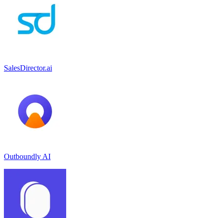
SalesDirector.ai
Outboundly AI