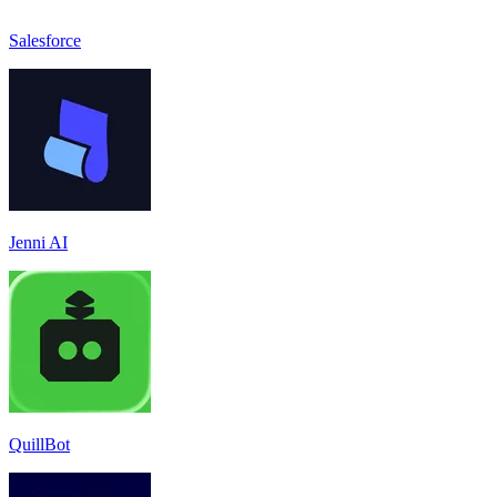
Salesforce
Jenni AI
QuillBot