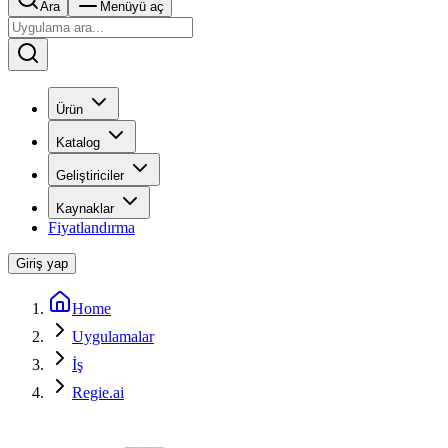
Ara
Menüyü aç
Ürün
Katalog
Geliştiriciler
Kaynaklar
Fiyatlandırma
Giriş yap
Home
Uygulamalar
İş
Regie.ai