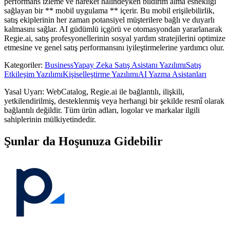
performans izleme ve hareket halindeyken bildirim alma esnekliği
sağlayan bir ** mobil uygulama ** içerir. Bu mobil erişilebilirlik,
satış ekiplerinin her zaman potansiyel müşterilere bağlı ve duyarlı
kalmasını sağlar. AI güdümlü içgörü ve otomasyondan yararlanarak
Regie.ai, satış profesyonellerinin sosyal yardım stratejilerini optimize
etmesine ve genel satış performansını iyileştirmelerine yardımcı olur.
Kategoriler
:
Business
Yapay Zeka Satış Asistanı Yazılımı
Satış
Etkileşim Yazılımı
Kişiselleştirme Yazılımı
AI Yazma Asistanları
Yasal Uyarı: WebCatalog, Regie.ai ile bağlantılı, ilişkili,
yetkilendirilmiş, desteklenmiş veya herhangi bir şekilde resmî olarak
bağlantılı değildir. Tüm ürün adları, logolar ve markalar ilgili
sahiplerinin mülkiyetindedir.
Şunlar da Hoşunuza Gidebilir