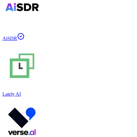
AiSDR
Lately AI