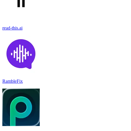
read-this.ai
RambleFix