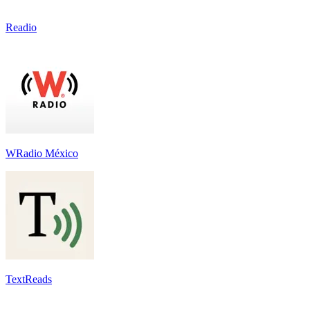
Readio
WRadio México
TextReads