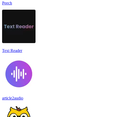
Peech
Text Reader
article2audio