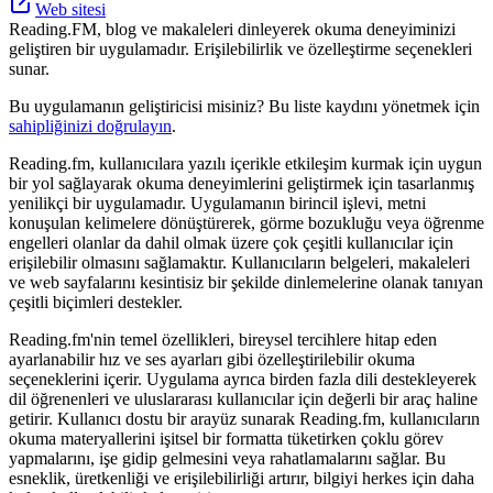
Web sitesi
Reading.FM, blog ve makaleleri dinleyerek okuma deneyiminizi
geliştiren bir uygulamadır. Erişilebilirlik ve özelleştirme seçenekleri
sunar.
Bu uygulamanın geliştiricisi misiniz? Bu liste kaydını yönetmek için
sahipliğinizi doğrulayın
.
Reading.fm, kullanıcılara yazılı içerikle etkileşim kurmak için uygun
bir yol sağlayarak okuma deneyimlerini geliştirmek için tasarlanmış
yenilikçi bir uygulamadır. Uygulamanın birincil işlevi, metni
konuşulan kelimelere dönüştürerek, görme bozukluğu veya öğrenme
engelleri olanlar da dahil olmak üzere çok çeşitli kullanıcılar için
erişilebilir olmasını sağlamaktır. Kullanıcıların belgeleri, makaleleri
ve web sayfalarını kesintisiz bir şekilde dinlemelerine olanak tanıyan
çeşitli biçimleri destekler.
Reading.fm'nin temel özellikleri, bireysel tercihlere hitap eden
ayarlanabilir hız ve ses ayarları gibi özelleştirilebilir okuma
seçeneklerini içerir. Uygulama ayrıca birden fazla dili destekleyerek
dil öğrenenleri ve uluslararası kullanıcılar için değerli bir araç haline
getirir. Kullanıcı dostu bir arayüz sunarak Reading.fm, kullanıcıların
okuma materyallerini işitsel bir formatta tüketirken çoklu görev
yapmalarını, işe gidip gelmesini veya rahatlamalarını sağlar. Bu
esneklik, üretkenliği ve erişilebilirliği artırır, bilgiyi herkes için daha