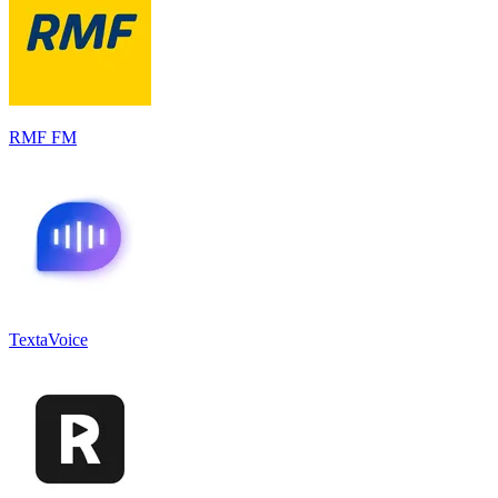
RMF FM
TextaVoice