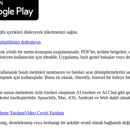
i içerikleri dinleyerek tüketmenizi sağlar.
ahipliğinizi doğrulayın
.
çok yönlü bir metin-konuşma uygulamasıdır. PDF'ler, kelime belgeleri, e 
teyen kullanıcılar için idealdir. Uygulama, hızlı genel bakışlar veya de
ı kullanarak basılı metinleri taramasını ve bunları sese dönüştürmelerini
rişmek için kullanışlıdır. Buna ek olarak, Sheetify, küresel bir kitleye h
m sunan metinlerin özlü özetleri oluşturan AI özetleri ve AI Chat gibi gel
rini özelleştirebilir. Speachify, Mac, iOS, Android ve Web dahil olmak ü
leme Yazılımı
Video Çeviri Yazılımı
ilmiş, desteklenmiş veya herhangi bir şekilde resmî olarak bağlantılı deği