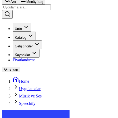
Ara
Menüyü aç
Ürün
Katalog
Geliştiriciler
Kaynaklar
Fiyatlandırma
Giriş yap
Home
Uygulamalar
Müzik ve Ses
Speechify