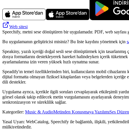
Web sitesi
Speechify, metni sese dönüştüren bir uygulamadır. PDF, web sayfası gib
Bu uygulamanın geliştiricisi misiniz? Bu liste kaydını yönetmek için
s
Speakiny, yazılı içeriği doğal sesli sese dönüştürmek için tasarlanmış 
dosya formatlarını destekleyerek hareket halindeyken içerik tüketmek is
ayarlamalarına izin veren yüksek hızlı oynatma sunar.
Speadify'ın temel özelliklerinden biri, kullanıcıların mobil cihazların
dijital formatta olmayan fiziksel kitaplardan veya belgelerden içeriğe e
dili destekler.
Uygulama ayrıca, içerikle ilgili soruları cevaplayarak etkileşimli yardı
görsel olarak takip edilecek metin vurgulamasını ayarlayarak deneyimle
senkronizasyon ve süreklilik sağlar.
Kategoriler
:
Music & Audio
Metinden Konuşmaya Yazılımı
Ses Düzen
Yasal Uyarı: WebCatalog, Speechify ile bağlantılı, ilişkili, yetkilendir
mülkiyetindedir.