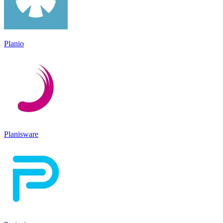
Planio
Planisware