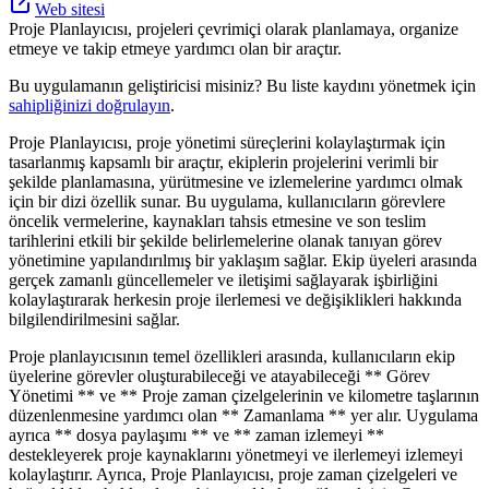
Web sitesi
Proje Planlayıcısı, projeleri çevrimiçi olarak planlamaya, organize
etmeye ve takip etmeye yardımcı olan bir araçtır.
Bu uygulamanın geliştiricisi misiniz? Bu liste kaydını yönetmek için
sahipliğinizi doğrulayın
.
Proje Planlayıcısı, proje yönetimi süreçlerini kolaylaştırmak için
tasarlanmış kapsamlı bir araçtır, ekiplerin projelerini verimli bir
şekilde planlamasına, yürütmesine ve izlemelerine yardımcı olmak
için bir dizi özellik sunar. Bu uygulama, kullanıcıların görevlere
öncelik vermelerine, kaynakları tahsis etmesine ve son teslim
tarihlerini etkili bir şekilde belirlemelerine olanak tanıyan görev
yönetimine yapılandırılmış bir yaklaşım sağlar. Ekip üyeleri arasında
gerçek zamanlı güncellemeler ve iletişimi sağlayarak işbirliğini
kolaylaştırarak herkesin proje ilerlemesi ve değişiklikleri hakkında
bilgilendirilmesini sağlar.
Proje planlayıcısının temel özellikleri arasında, kullanıcıların ekip
üyelerine görevler oluşturabileceği ve atayabileceği ** Görev
Yönetimi ** ve ** Proje zaman çizelgelerinin ve kilometre taşlarının
düzenlenmesine yardımcı olan ** Zamanlama ** yer alır. Uygulama
ayrıca ** dosya paylaşımı ** ve ** zaman izlemeyi **
destekleyerek proje kaynaklarını yönetmeyi ve ilerlemeyi izlemeyi
kolaylaştırır. Ayrıca, Proje Planlayıcısı, proje zaman çizelgeleri ve