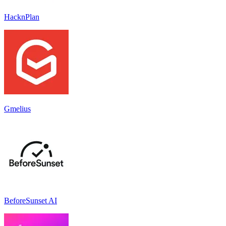
HacknPlan
Gmelius
BeforeSunset AI