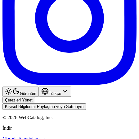
Görünüm
Türkçe
Çerezleri Yönet
Kişisel Bilgilerimi Paylaşma veya Satmayın
©
2026
WebCatalog, Inc.
İndir
Masaüstü uygulaması