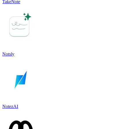
TakeNote
Notsly
NotezAI