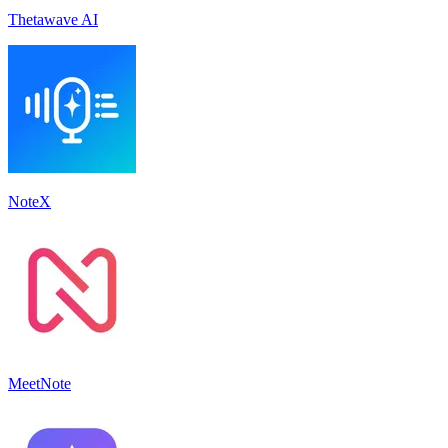
Thetawave AI
NoteX
MeetNote