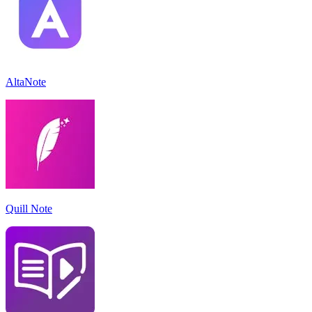
AltaNote
Quill Note