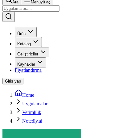
Ara
Menüyü aç
Ürün
Katalog
Geliştiriciler
Kaynaklar
Fiyatlandırma
Giriş yap
Home
Uygulamalar
Verimlilik
Notedly.ai