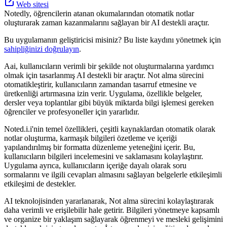
Web sitesi
Notedly, öğrencilerin atanan okumalarından otomatik notlar
oluşturarak zaman kazanmalarını sağlayan bir AI destekli araçtır.
Bu uygulamanın geliştiricisi misiniz? Bu liste kaydını yönetmek için
sahipliğinizi doğrulayın
.
Aai, kullanıcıların verimli bir şekilde not oluşturmalarına yardımcı
olmak için tasarlanmış AI destekli bir araçtır. Not alma sürecini
otomatikleştirir, kullanıcıların zamandan tasarruf etmesine ve
üretkenliği artırmasına izin verir. Uygulama, özellikle belgeler,
dersler veya toplantılar gibi büyük miktarda bilgi işlemesi gereken
öğrenciler ve profesyoneller için yararlıdır.
Noted.i.i'nin temel özellikleri, çeşitli kaynaklardan otomatik olarak
notlar oluşturma, karmaşık bilgileri özetleme ve içeriği
yapılandırılmış bir formatta düzenleme yeteneğini içerir. Bu,
kullanıcıların bilgileri incelemesini ve saklamasını kolaylaştırır.
Uygulama ayrıca, kullanıcıların içeriğe dayalı olarak soru
sormalarını ve ilgili cevapları almasını sağlayan belgelerle etkileşimli
etkileşimi de destekler.
AI teknolojisinden yararlanarak, Not alma sürecini kolaylaştırarak
daha verimli ve erişilebilir hale getirir. Bilgileri yönetmeye kapsamlı
ve organize bir yaklaşım sağlayarak öğrenmeyi ve mesleki gelişimini