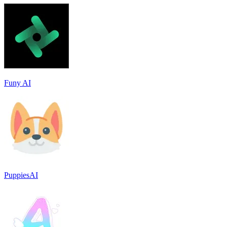
Funy AI
PuppiesAI