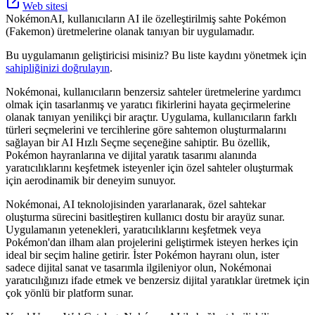
Web sitesi
NokémonAI, kullanıcıların AI ile özelleştirilmiş sahte Pokémon
(Fakemon) üretmelerine olanak tanıyan bir uygulamadır.
Bu uygulamanın geliştiricisi misiniz? Bu liste kaydını yönetmek için
sahipliğinizi doğrulayın
.
Nokémonai, kullanıcıların benzersiz sahteler üretmelerine yardımcı
olmak için tasarlanmış ve yaratıcı fikirlerini hayata geçirmelerine
olanak tanıyan yenilikçi bir araçtır. Uygulama, kullanıcıların farklı
türleri seçmelerini ve tercihlerine göre sahtemon oluşturmalarını
sağlayan bir AI Hızlı Seçme seçeneğine sahiptir. Bu özellik,
Pokémon hayranlarına ve dijital yaratık tasarımı alanında
yaratıcılıklarını keşfetmek isteyenler için özel sahteler oluşturmak
için aerodinamik bir deneyim sunuyor.
Nokémonai, AI teknolojisinden yararlanarak, özel sahtekar
oluşturma sürecini basitleştiren kullanıcı dostu bir arayüz sunar.
Uygulamanın yetenekleri, yaratıcılıklarını keşfetmek veya
Pokémon'dan ilham alan projelerini geliştirmek isteyen herkes için
ideal bir seçim haline getirir. İster Pokémon hayranı olun, ister
sadece dijital sanat ve tasarımla ilgileniyor olun, Nokémonai
yaratıcılığınızı ifade etmek ve benzersiz dijital yaratıklar üretmek için
çok yönlü bir platform sunar.