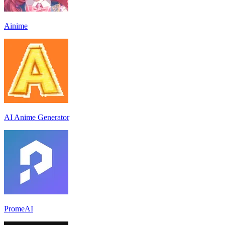
Ainime
AI Anime Generator
PromeAI