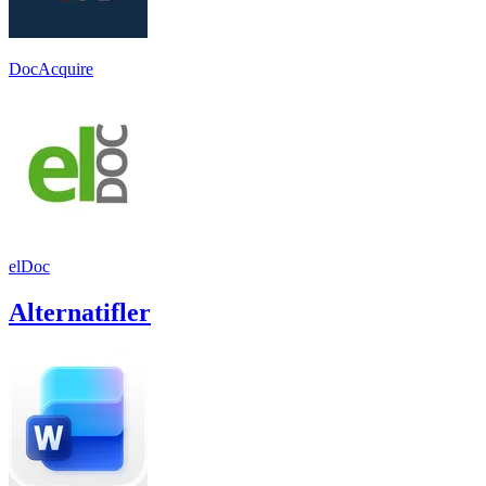
DocAcquire
elDoc
Alternatifler