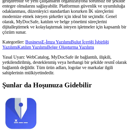
geliştirebilir ve yeni çalışanların organizasyona sorunsuz bir şekilde
entegre olmalarını sağlayabilir. Platformun güvenlik ve uyumluluğa
odaklanması, düzenleyici standartları korurken İK süreçlerini
modernize etmek isteyen şirketler için ideal bir seçimdir. Genel
olarak, MyDocSafe, katılım ve belge yönetimi süreçlerini
dijitalleştirmek ve kolaylaştırmak isteyen işletmeler için kapsamlı bir
çözüm sunar.
Kategoriler
:
Business
E-İmza Yazılımı
Bulut İçeriği İşbirliği
Yazılımı
Katılım Yazılımı
Belge Oluşturma Yazılımı
Yasal Uyarı: WebCatalog, MyDocSafe ile bağlantılı, ilişkili,
yetkilendirilmiş, desteklenmiş veya herhangi bir şekilde resmî olarak
bağlantılı değildir. Tüm ürün adları, logolar ve markalar ilgili
sahiplerinin mülkiyetindedir.
Şunlar da Hoşunuza Gidebilir