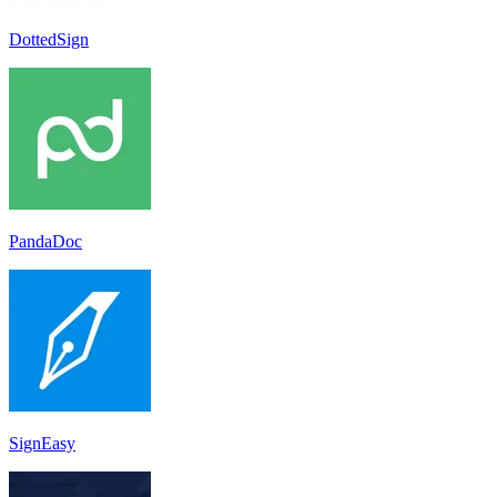
DottedSign
PandaDoc
SignEasy