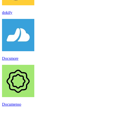
dokify
Docsmore
Documenso