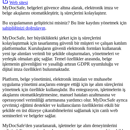
Web sitesi
MyDocSafe, belgeleri güvence altına alarak, elektronik imza ve
belge akışlarını otomatikleştirir, iş süreçlerini kolaylaştırır.
Bu uygulamanın geliştiricisi misiniz? Bu liste kaydını yönetmek için
sahipliğinizi doğrulayın
.
MyDocSafe, her büyüklükteki şirket için iş süreçlerini
kolaylaştırmak için tasarlanmış güvenli bir müşteri ve çalışan katılım
platformudur. Kuruluşların güvenli elektronik formları kullanarak
yeni işe alımları verimli bir şekilde oluşturmaları, yönetmeleri ve
yerleşik olmaları güç sağlar. Temel özellikler arasında, belge
işlemenin güvenliğini ve yasallığı artıran GDPR uyumluluğu ve
dijital imza özellikleri bulunmaktadır.
Platform, belge yönetimini, elektronik imzaları ve muhasebe
uygulama yönetimi araçlarını entegre ettiği için işe alım süreçlerini
yönetmek için özellikle kullanışlıdır. Bu entegrasyon, işletmelerin iş
akışlarını otomatikleştirmesine, manuel hataları azaltmasına ve
operasyonel verimliliği artırmasına yardımcı olur. MyDocSafe ayrıca
çevrimiçi eğitimi destekler ve kullanıcıların özelliklerini etkili bir
şekilde en üst düzeye çıkarabilmelerini sağlamak için canlı web
seminerleri ve belgeler sağlar.
MyDocSafe'den yararlanarak, işletmeler işe alım deneyimlerini