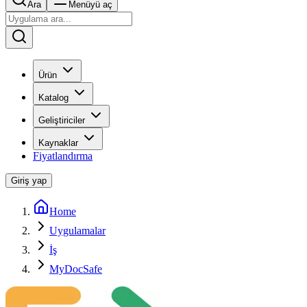
Ara
Menüyü aç
Ürün
Katalog
Geliştiriciler
Kaynaklar
Fiyatlandırma
Giriş yap
Home
Uygulamalar
İş
MyDocSafe