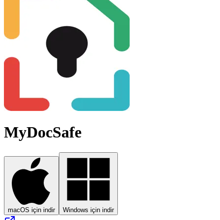
MyDocSafe
macOS için indir
Windows için indir