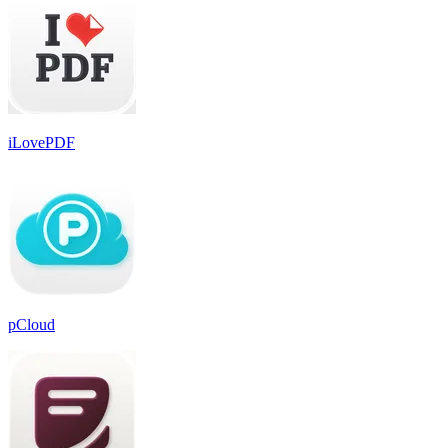
iLovePDF
pCloud