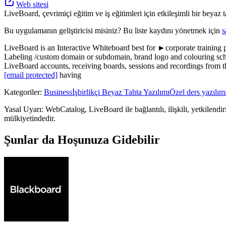
Web sitesi
LiveBoard, çevrimiçi eğitim ve iş eğitimleri için etkileşimli bir beyaz
Bu uygulamanın geliştiricisi misiniz? Bu liste kaydını yönetmek için
s
LiveBoard is an Interactive Whiteboard best for ►corporate training
Labeling /custom domain or subdomain, brand logo and colouring sche
LiveBoard accounts, receiving boards, sessions and recordings from th
[email protected]
having
Kategoriler
:
Business
İşbirlikçi Beyaz Tahta Yazılımı
Özel ders yazılım
Yasal Uyarı: WebCatalog, LiveBoard ile bağlantılı, ilişkili, yetkilendir
mülkiyetindedir.
Şunlar da Hoşunuza Gidebilir