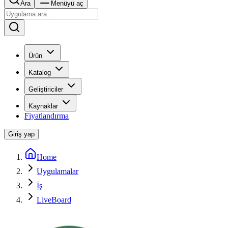
Ara
Menüyü aç
Ürün
Katalog
Geliştiriciler
Kaynaklar
Fiyatlandırma
Giriş yap
Home
Uygulamalar
İş
LiveBoard