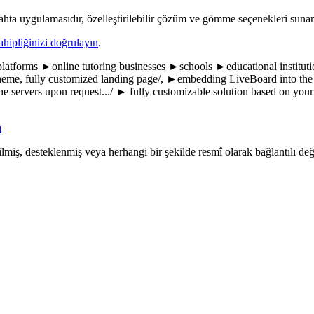
 tahta uygulamasıdır, özelleştirilebilir çözüm ve gömme seçenekleri sunar
ahipliğinizi doğrulayın
.
 platforms ►online tutoring businesses ►schools ►educational institut
me, fully customized landing page/, ►embedding LiveBoard into the ex
e servers upon request.../ ► fully customizable solution based on your 
ı
ilmiş, desteklenmiş veya herhangi bir şekilde resmî olarak bağlantılı deği