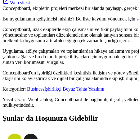
Web sitesi
Conceptboard, ekiplerin projeleri merkezi bir alanda paylaşıp, gerçek 
Bu uygulamanın geliştiricisi misiniz? Bu liste kaydını yönetmek için
s
Conceptboard, uzak ekiplerde ekip çalışmasını ve fikir paylaşımını kolayl
yönetmesine ve toplantıları düzenlemelerine olanak tanıyan sonsuz bir t
üretkenlik duygusunu artırabileceği gerçek zamanlı işbirliği içerir.
Uygulama, atölye çalışmaları ve toplantılardan hikaye anlatımı ve proje
şablon sağlar ve bu da farklı proje ihtiyaçları için uygun hale getiri
sunan veri korumasını vurgular.
Conceptboard'un işbirliği özellikleri kesintisiz iletişim ve görev yöneti
akışlarını kolaylaştırmak ve dijital bir çalışma alanında ekip işbirliğini 
Kategoriler
:
Business
İşbirlikçi Beyaz Tahta Yazılımı
Yasal Uyarı: WebCatalog, Conceptboard ile bağlantılı, ilişkili, yetkilen
mülkiyetindedir.
Şunlar da Hoşunuza Gidebilir