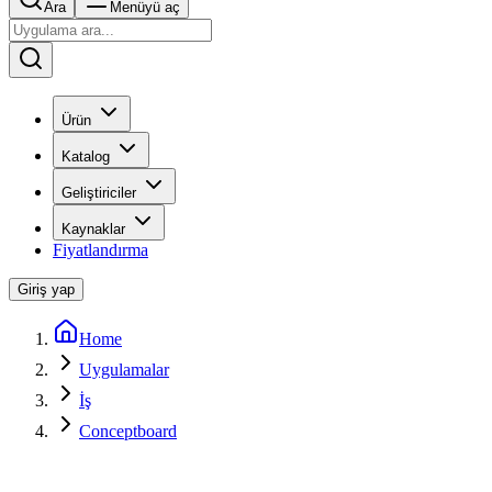
Ara
Menüyü aç
Ürün
Katalog
Geliştiriciler
Kaynaklar
Fiyatlandırma
Giriş yap
Home
Uygulamalar
İş
Conceptboard