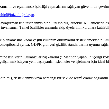
zamanlı ve eşzamansız işbirliği yapmalarını sağlayan güvenli bir çevrimi
ahipliğinizi doğrulayın
.
aştırmak için tasarlanmış bir dijital işbirliği aracıdır. Kullanıcıların e
uval sunar. Temel özellikler arasında ekip üyelerinin kurullara katılabil
 planlamasına kadar çeşitli kullanım durumlarını desteklemektedir. Kulla
r. Conceptboard ayrıca, GDPR gibi veri gizlilik standartlarına uyumu sa
mine izin verir. Kullanıcılar başkalarını @Mention yapabilir, içeriği kolay
geliştirmek isteyen yeni başlayanlar, işletmeler ve işletmeler için ideal bi
dirilmiş, desteklenmiş veya herhangi bir şekilde resmî olarak bağlantılı d