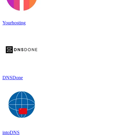
Yourhosting
DNSDone
intoDNS