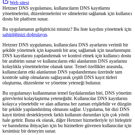
Web sitesi
Hetzner DNS uygulaması, kullanıcıların DNS kayıtlarını
yönetmelerini, düzenlemelerini ve silmelerini sağlamak için kullanıcı
dostu bir platform sunar.
Bu uygulamanın geliştiricisi misiniz? Bu liste kaydını yönetmek için
sahipliğinizi doğrulayın
.
Hetzner DNS uygulaması, kullanıcılara DNS ayarlarını verimli bir
şekilde yönetmek için kapsamlı bir araç sağlamak için tasarlanmıştır.
DNS kayıtlarını yapılandırmak ve kontrol etmek için kullanıcı dostu
bir arabirim sunar ve kullanıcıların etki alanlarının DNS ayarlarını
kolaylıkla yönetmelerine olanak tanır. Temel özellikler arasında,
kullanıcıların etki alanlarının DNS yapılandırması üzerinde tam
kontrole sahip olmalarını sağlayarak çeşitli DNS kayıt türleri
oluşturma, düzenleme ve yönetme yeteneği bulunur.
Bu uygulamayı kullanmanın temel faydalarından biri, DNS yönetim
görevlerini kolaylaştırma yeteneğidir. Kullanıcılar DNS kayıtlarını
kolayca yönetebilir ve alan adlarına her zaman erişilebilir ve düzgün
bir şekilde yapılandırılmış olmasını sağlar. Uygulama, bir dizi DNS
kayıt türünü destekleyerek farklı kullanım durumları için çok yönlü
hale getirir. Buna ek olarak, diğer Hetzner hizmetleriyle iyi birleştirir
ve barındırma ihtiyaçları için bu hizmetlere güvenen kullanıcılar için
kesintisiz bir deneyim sunar.