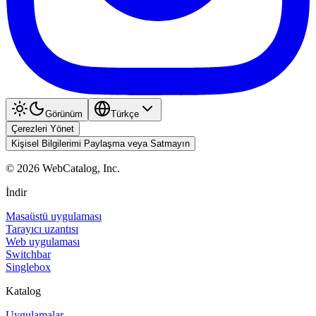
Görünüm
Türkçe
Çerezleri Yönet
Kişisel Bilgilerimi Paylaşma veya Satmayın
©
2026
WebCatalog, Inc.
İndir
Masaüstü uygulaması
Tarayıcı uzantısı
Web uygulaması
Switchbar
Singlebox
Katalog
Uygulamalar