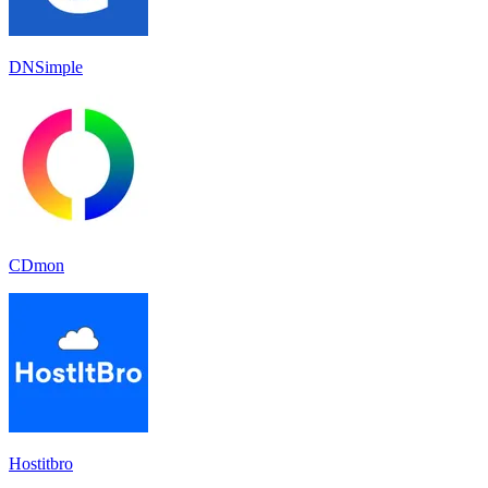
DNSimple
CDmon
Hostitbro