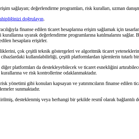
şim sağlayan; değerlendirme programları, risk kuralları, uzman danışma
ahipliğinizi doğrulayın
.
cılığıyla finanse edilen ticaret hesaplarına erişim sağlamak için tasarl
i kurallarına uyarak değerlendirme programlarına katılmalarını sağlar. 
edilen hesaplara erişirler.
erini, çok çeşitli teknik göstergeleri ve algoritmik ticaret yeteneklerin
zlardaki kullanılabilirliği, çeşitli platformlardan işlemlerin tutarlı bi
 diğer platformları da destekleyebilecek ve ticaret esnekliğini artırabilec
 kurallarına ve risk kontrollerine odaklanmaktadır.
 risk yönetimi gibi konuları kapsayan ve yatırımcıların finanse edilen tic
cellemeler sunmaktadır.
irilmiş, desteklenmiş veya herhangi bir şekilde resmî olarak bağlantılı de