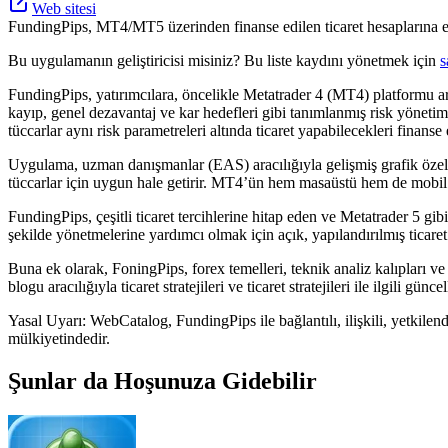
Web sitesi
FundingPips, MT4/MT5 üzerinden finanse edilen ticaret hesaplarına eri
Bu uygulamanın geliştiricisi misiniz? Bu liste kaydını yönetmek için
s
FundingPips, yatırımcılara, öncelikle Metatrader 4 (MT4) platformu ara
kayıp, genel dezavantaj ve kar hedefleri gibi tanımlanmış risk yönetim
tüccarlar aynı risk parametreleri altında ticaret yapabilecekleri finanse 
Uygulama, uzman danışmanlar (EAS) aracılığıyla gelişmiş grafik özellikl
tüccarlar için uygun hale getirir. MT4’ün hem masaüstü hem de mobil ciha
FundingPips, çeşitli ticaret tercihlerine hitap eden ve Metatrader 5 gibi
şekilde yönetmelerine yardımcı olmak için açık, yapılandırılmış ticaret
Buna ek olarak, FoningPips, forex temelleri, teknik analiz kalıpları ve
blogu aracılığıyla ticaret stratejileri ve ticaret stratejileri ile ilgili gün
Yasal Uyarı: WebCatalog, FundingPips ile bağlantılı, ilişkili, yetkilend
mülkiyetindedir.
Şunlar da Hoşunuza Gidebilir