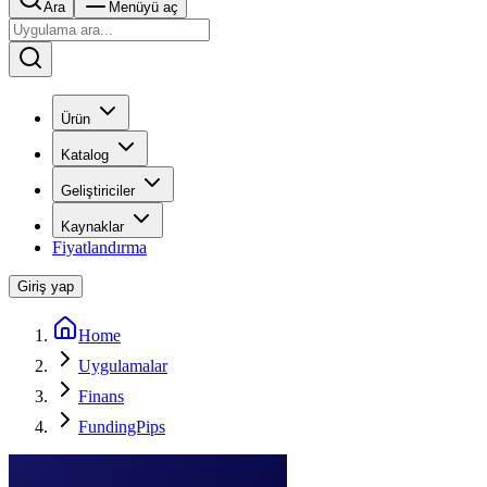
Ara
Menüyü aç
Ürün
Katalog
Geliştiriciler
Kaynaklar
Fiyatlandırma
Giriş yap
Home
Uygulamalar
Finans
FundingPips