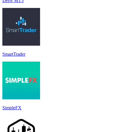
Deriv MT5
SmartTrader
SimpleFX