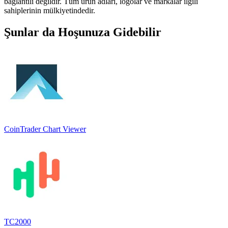
bağlantılı değildir. Tüm ürün adları, logolar ve markalar ilgili
sahiplerinin mülkiyetindedir.
Şunlar da Hoşunuza Gidebilir
CoinTrader Chart Viewer
TC2000