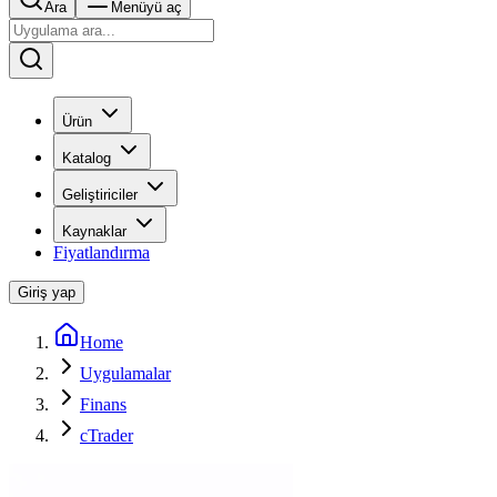
Ara
Menüyü aç
Ürün
Katalog
Geliştiriciler
Kaynaklar
Fiyatlandırma
Giriş yap
Home
Uygulamalar
Finans
cTrader