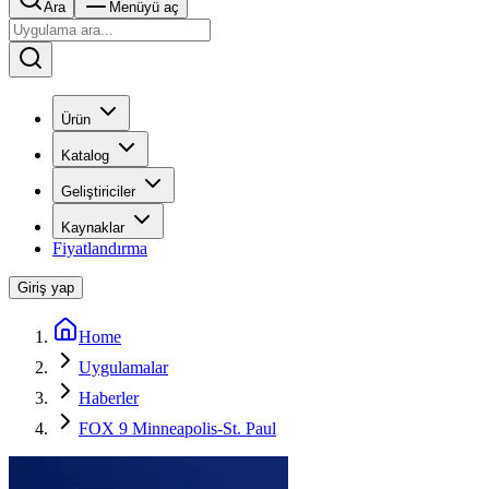
Ara
Menüyü aç
Ürün
Katalog
Geliştiriciler
Kaynaklar
Fiyatlandırma
Giriş yap
Home
Uygulamalar
Haberler
FOX 9 Minneapolis-St. Paul