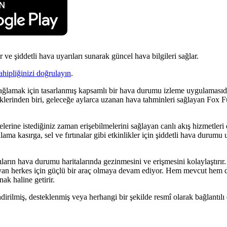
ve şiddetli hava uyarıları sunarak güncel hava bilgileri sağlar.
ahipliğinizi doğrulayın
.
lamak için tasarlanmış kapsamlı bir hava durumu izleme uygulamasıdır. 
iklerinden biri, geleceğe aylarca uzanan hava tahminleri sağlayan Fox 
erine istediğiniz zaman erişebilmelerini sağlayan canlı akış hizmetleri
ama kasırga, sel ve fırtınalar gibi etkinlikler için şiddetli hava durumu u
ıların hava durumu haritalarında gezinmesini ve erişmesini kolaylaştırır.
rayan herkes için güçlü bir araç olmaya devam ediyor. Hem mevcut hem 
nak haline getirir.
irilmiş, desteklenmiş veya herhangi bir şekilde resmî olarak bağlantılı d