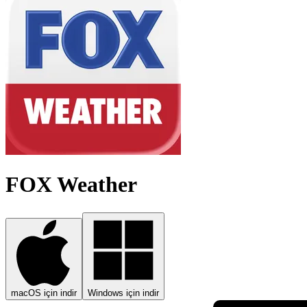
FOX Weather
macOS için indir
Windows için indir