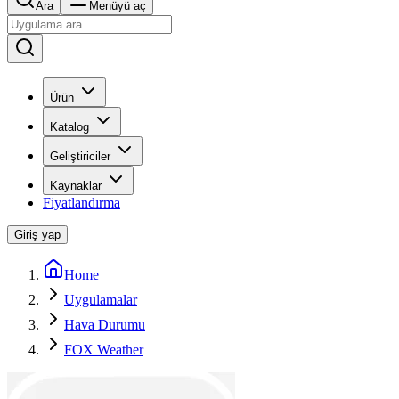
Ara
Menüyü aç
Ürün
Katalog
Geliştiriciler
Kaynaklar
Fiyatlandırma
Giriş yap
Home
Uygulamalar
Hava Durumu
FOX Weather