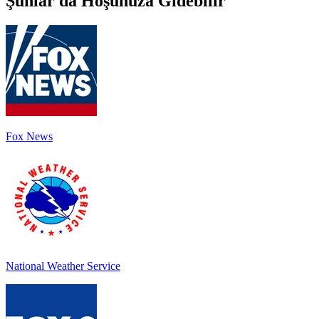
Şunlar da Hoşunuza Gidebilir
Fox News
National Weather Service